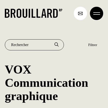
Aller
au
contenu
Archives
Rechercher :
VOX
Communication
graphique