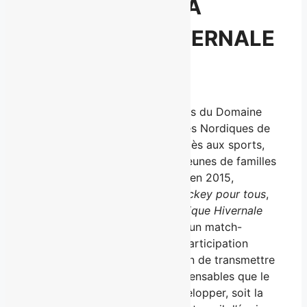
À PROPOS DE LA
CLASSIQUE HIVERNALE
BAUER
Initiative d’un groupe d’employés du Domaine
Laforest et d’anciens joueurs des Nordiques de
Québec désireux de donner accès aux sports,
aux loisirs et au hockey à des jeunes de familles
défavorisées, ceux-ci créèrent, en 2015,
l’événement-bénéfice
Accès hockey pour tous
,
renommé sous le nom de
Classique Hivernale
Bauer
en 2019. À chaque hiver, un match-
bénéfice est organisé avec la participation
d’anciens joueurs de la LNH, afin de transmettre
aux jeunes des aptitudes indispensables que le
hockey leur permettent de développer, soit la