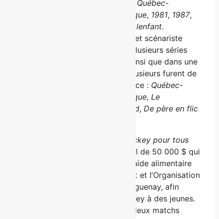
notamment pour ses films
Québec-
Montréal
,
Horloge biologique
,
1981
,
1987
,
1991
,
Les Invincibles
et
Malenfant
.
Patrice Robitaille :
acteur et scénariste
vedette, il a œuvré dans plusieurs séries
télévisées et au théâtre, ainsi que dans une
vingtaine de films, dont plusieurs furent de
grands succès au box-office :
Québec-
Montréal
,
Horloge biologique
,
Le
Survenant
,
Maurice Richard
,
De père en flic
2
, etc.
En 2018, l’événement
Accès hockey pour tous
avait permis de récolter un total de 50 000 $ qui
a été réparti entre le Service d’aide alimentaire
et budgétaire de Charlevoix-Est et l’Organisation
terrain de jeu (OTJ) de Petit-Saguenay, afin
d’offrir de l’équipement de hockey à des jeunes.
Pour la présentation 2019 des deux matchs