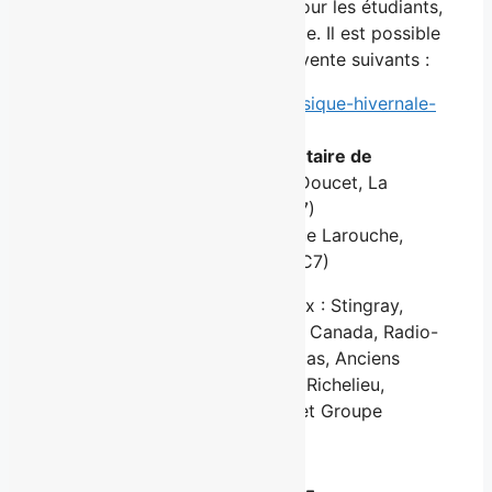
enfants de 0 à 5 ans, de 10 $ pour les étudiants,
et de 15 $ en admission générale. Il est possible
d’en faire l’achat aux points de vente suivants :
En ligne :
ca/e/billets-classique-hivernale-
bauer
Service d’aide communautaire de
Charlevoix-Est
(135, rue Doucet, La
Malbaie (Québec) G5A 1R7)
Aréna de Clermont
(31, rue Larouche,
Clermont (Québec) G4A 1C7)
Merci aux partenaires principaux : Stingray,
Desjardins, Bauer, Sportium, Air Canada, Radio-
Canada, Groupe Capitales Médias, Anciens
Canadiens de Montréal, Manoir Richelieu,
Bleuoutremer, Groupe Bemesa et Groupe
Germain.