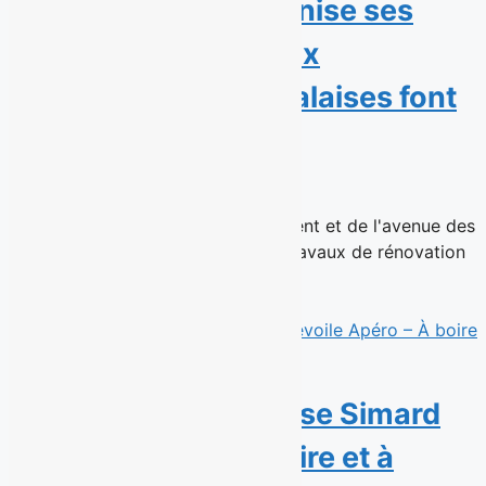
Éconofitness modernise ses
gyms existants : deux
succursales montréalaises font
peau neuve
15 juillet 2026
Les succursales de Ville Saint-Laurent et de l'avenue des
Pins rouvrent après d'importants travaux de rénovation
Montréal, le 15...
Read More
Avis de parution : Rose Simard
dévoile Apéro – À boire et à