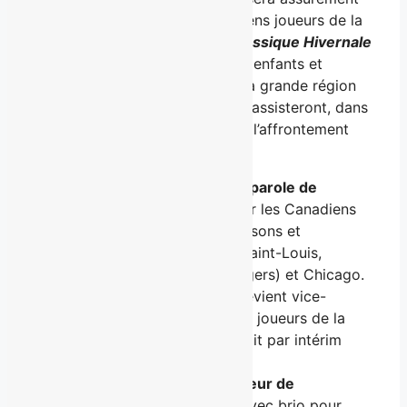
sur la participation des 10 anciens joueurs de la
LNH qui prendront part à la
Classique Hivernale
Bauer
et redonneront ainsi aux enfants et
organismes dans le besoin de la grande région
de Charlevoix. Les spectateurs assisteront, dans
le cadre d’un tournoi Pro-Am, à l’affrontement
enlevant entre :
Stéphane Quintal (porte-parole de
l’événement) :
a joué pour les Canadiens
de Montréal pendant 7 saisons et
également avec Boston, Saint-Louis,
Winnipeg, New York (Rangers) et Chicago.
Le 8 septembre 2014, il devient vice-
président à la sécurité des joueurs de la
LNH, fonction qu’il occupait par intérim
depuis le printemps 2014.
Simon Gagné (ambassadeur de
l’événement) :
a évolué avec brio pour