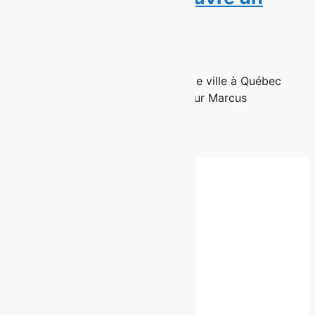
salon plus intime
11 juin 2026
Un retour à l'essentiel, situé en haute ville à Québec
Québec, le 10 Juin 2026 – Le coiffeur Marcus
Villeneuve,...
Read More
Fil de presse complet
Besoin d'un autre service?
Communiquez
avec nous.