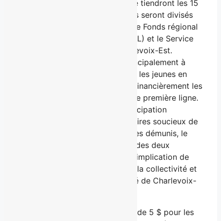
événementiels de hockey qui se tiendront les 15
et 16 mars prochains, les profits seront divisés
entre l’OTJ de Petit-Saguenay, le Fonds régional
en infrastructures de loisirs (FRIL) et le Service
d’aide communautaire de Charlevoix-Est.
Chaque billet vendu servira principalement à
financer l’accès au hockey pour les jeunes en
milieu défavorisé et à soutenir financièrement les
activités d’organismes locaux de première ligne.
Avec la collaboration et la participation
financière de différents partenaires soucieux de
l’avenir des jeunes et des familles démunis, le
financement et la coordination des deux
événements se feront grâce à l’implication de
personnes bénévoles issues de la collectivité et
impliquées dans la communauté de Charlevoix-
Est.
Les billets sont vendus au coût de 5 $ pour les