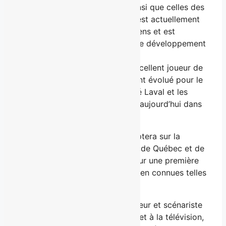
Canadiens de Montréal ainsi que celles des
Predators de Nashville. Il est actuellement
de retour avec les Canadiens et est
également impliqué dans le développement
des espoirs du Tricolore.
Charles Fortier :
fut un excellent joueur de
basketball qui a notamment évolué pour le
Rouge et Or de l’Université Laval et les
Kebs de Québec. Il œuvre aujourd’hui dans
le milieu de la finance.
Du côté des amateurs, on comptera sur la
participation de gens d’affaires de Québec et de
Charlevoix, en plus de celle, pour une première
fois cette année, de vedettes bien connues telles
que :
Ricardo Trogi :
ce réalisateur et scénariste
est bien connu au cinéma et à la télévision,