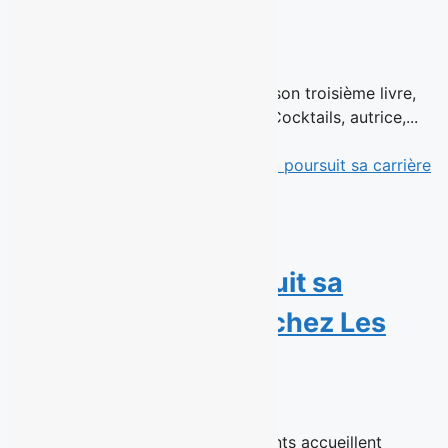
manger
15 juillet 2026
En librairie le 26 août 2026 Dans son troisième livre,
Rose Simard, fondatrice de 1 ou 2 Cocktails, autrice,...
Read More
La cinéaste Mélanie
Charbonneau poursuit sa
carrière publicitaire chez Les
Enfants
14 juillet 2026
Montréal, 16 juillet 2026 - Les Enfants accueillent