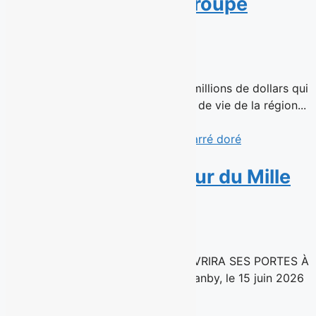
confie la gestion à Groupe
Patrimoine
16 juin 2026
Une transaction immobilière de 51 millions de dollars qui
assure la continuité de trois milieux de vie de la région...
Read More
Avril s’installe au cœur du Mille
carré doré
15 juin 2026
UNE NOUVELLE SUCCURSALE OUVRIRA SES PORTES À
MONTRÉAL À L’AUTOMNE 2026 Granby, le 15 juin 2026
– La chaîne de...
Read More