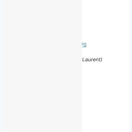
©
2026 BROUILLARD
Bureaux
Édifice le Claridge
220 Grande Allée Est, Suite 170
Québec (Québec) G1R 2J1
(entrée via la rue Louis-Saint-Laurent)
Contact
equipe@brouillardrp.com
418 682-6111