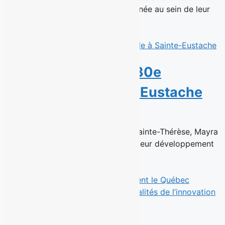
aujourd’hui une réalisatrice chevronnée au sein de leur
équipe de talents en...
Read More
Sushi Taxi ouvre sa 30e
succursale à Sainte-Eustache
6 juillet 2026
Déjà à la tête de la succursale de Sainte-Thérèse, Mayra
Ventura et Cesar Solis poursuivent leur développement
au sein du...
Read More