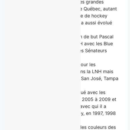
Michel Goulet :
fut l’une des grandes
vedettes des Nordiques de Québec, autant
dans l’Association mondiale de hockey
(AMH) que dans la LNH. Il a aussi évolué
avec Chicago.
Pascal Leclaire :
le gardien de but Pascal
Leclaire a joué dans la LNH avec les Blue
Jackets de Columbus et les Sénateurs
d’Ottawa.
Mathieu Darche :
a joué pour les
Canadiens de Montréal dans la LNH mais
également pour Nashville, San José, Tampa
Bay, Buffalo et Colombus.
Mathieu Dandenault :
a joué avec les
Canadiens de Montréal de 2005 à 2009 et
les Red Wings de Détroit, avec qui il a
remporté 3 Coupes Stanley, en 1997, 1998
et 2002.
Francis Bouillon :
a porté les couleurs des