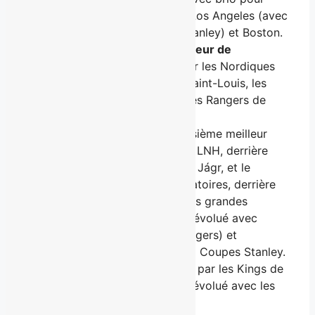
Philadelphie, Tampa Bay, Los Angeles (avec
qui il a gagné la Coupe Stanley) et Boston.
Dave Pichette (ambassadeur de
l’événement) :
a joué pour les Nordiques
de Québec, les Blues de Saint-Louis, les
Devils du New Jersey et les Rangers de
New York.
Mark Messier :
est le troisième meilleur
pointeur de l’histoire de la LNH, derrière
Wayne Gretzky et Jaromír Jágr, et le
deuxième en séries éliminatoires, derrière
Gretzky. Il fut l’une des plus grandes
vedettes de l’histoire et a évolué avec
Edmonton, New York (Rangers) et
Vancouver. Il a remporté 6 Coupes Stanley.
Yannick Lehoux :
repêché par les Kings de
Los Angeles en 2000, il a évolué avec les
Coyotes de l’Arizona.