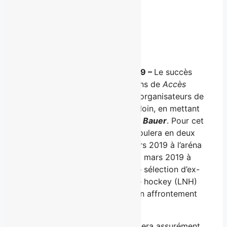
Facebook
X
LinkedIn
Email
Québec, le jeudi 31 janvier 2019 –
Le succès
des trois premières présentations de
Accès
hockey pour tous
a poussé les organisateurs de
l’événement à aller encore plus loin, en mettant
sur pied la
Classique Hivernale Bauer
. Pour cet
événement-bénéfice qui se déroulera en deux
parties, soit les vendredi 15 mars 2019 à l’aréna
de Baie-Saint-Paul et samedi 16 mars 2019 à
l’aréna de Clermont, une grande sélection d’ex-
joueurs de la Ligue nationale de hockey (LNH)
chausseront leurs patins pour un affrontement
unique !
Le succès de l’événement reposera assurément