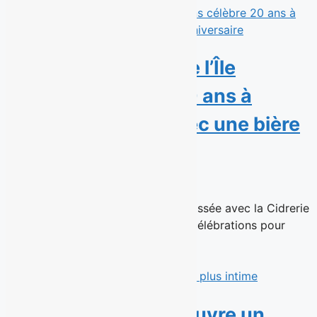
La Microbrasserie de l’Île
d’Orléans célèbre 20 ans à
brasser l’histoire avec une bière
anniversaire
15 juin 2026
Une Triple Belge Pomme-Érable brassée avec la Cidrerie
Verger Bilodeau et une journée de célébrations pour
souligner son histoire brassicole...
Read More
Marcus Villeneuve ouvre un