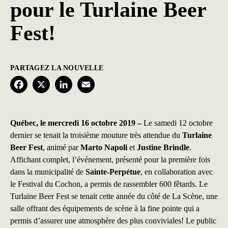
pour le Turlaine Beer
Fest!
PARTAGEZ LA NOUVELLE
F
X
L
E
a
i
m
c
n
a
Québec, le mercredi 16 octobre 2019 –
Le samedi 12 octobre
dernier se tenait la troisième mouture très attendue du
Turlaine
e
k
i
Beer Fest
, animé par
Marto Napoli
et
Justine Brindle
.
b
e
l
Affichant complet, l’événement, présenté pour la première fois
dans la municipalité de
Sainte-Perpétue
, en collaboration avec
o
d
le Festival du Cochon, a permis de rassembler 600 fêtards. Le
o
I
Turlaine Beer Fest se tenait cette année du côté de La Scène, une
k
n
salle offrant des équipements de scène à la fine pointe qui a
permis d’assurer une atmosphère des plus conviviales! Le public