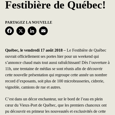
Festibière de Québec!
PARTAGEZ LA NOUVELLE
F
X
L
E
a
i
m
c
n
a
Québec, le vendredi 17 août 2018
–
Le Festibière de Québec
ouvrait officiellement ses portes hier pour un weekend qui
e
k
i
s’annonce chaud mais tout aussi rafraîchissant! Dès l’ouverture à
b
e
l
11h, une trentaine de médias se sont réunis afin de découvrir
cette nouvelle présentation qui regroupe cette année un nombre
o
d
record d’exposants, soit plus de 100 microbrasseries, cidrerie,
o
I
vignoble, camions de rue et autres.
k
n
C’est dans un décor enchanteur, sur le bord de l’eau en plein
cœur du Vieux-Port de Québec, que les premiers chanceux ont
pu découvrir en primeur les nouveautés et exclusivités de cette