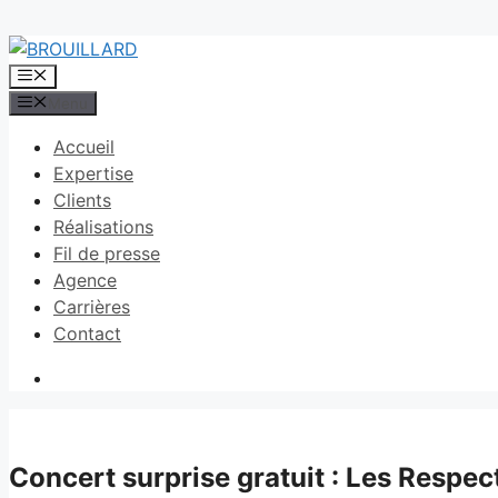
Aller
au
Menu
contenu
Menu
Accueil
Expertise
Clients
Réalisations
Fil de presse
Agence
Carrières
Contact
Concert surprise gratuit : Les Respec