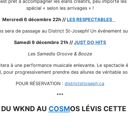
 est prêt à accompagner les élans créatifs, peu importe les
spécial « selon les arrivages » !
Mercredi 6 décembre 22h //
LES RESPECTABLES
es sera de passage au District St-Joseph! Un événement s
Samedi 9 décembre 21h //
JUST DO HITS
Les Samedis Groove & Booze
sitera à une performance musicale enlevante. Le spectacl
d, pour progressivement prendre des allures de véritable soi
POUR RÉSERVATION :
districtstjoseph.ca
***
S DU WKND AU
COSM
OS LÉVIS CETTE