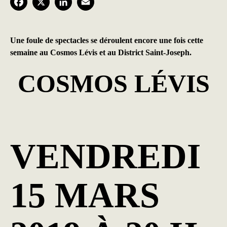
F
X
L
E
a
i
m
c
n
a
Une foule de spectacles se déroulent encore une fois cette
semaine au Cosmos Lévis et au District Saint-Joseph.
e
k
i
b
e
l
COSMOS LÉVIS
o
d
o
I
k
n
VENDREDI
15 MARS