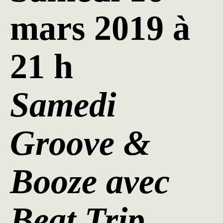
mars 2019 à
21 h
Samedi
Groove &
Booze avec
Beat Trip