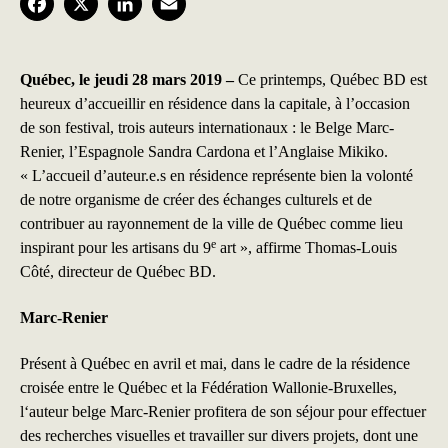
F
X
L
E
a
i
m
c
n
a
Québec, le jeudi 28 mars 2019 –
Ce printemps, Québec BD est
heureux d’accueillir en résidence dans la capitale, à l’occasion
e
k
i
de son festival, trois auteurs internationaux : le Belge Marc-
b
e
l
Renier, l’Espagnole Sandra Cardona et l’Anglaise Mikiko.
« L’accueil d’auteur.e.s en résidence représente bien la volonté
o
d
de notre organisme de créer des échanges culturels et de
o
I
contribuer au rayonnement de la ville de Québec comme lieu
e
k
n
inspirant pour les artisans du 9
art », affirme Thomas-Louis
Côté, directeur de Québec BD.
Marc-Renier
Présent à Québec en avril et mai, dans le cadre de la résidence
croisée entre le Québec et la Fédération Wallonie-Bruxelles,
l‘auteur belge Marc-Renier profitera de son séjour pour effectuer
des recherches visuelles et travailler sur divers projets, dont une