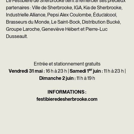
Le Festibière de Sherbrooke tient à remercier ses précieux
partenaires : Ville de Sherbrooke, IGA, Kia de Sherbrooke,
Industrielle Alliance, Pepsi Alex Coulombe, Éduc’alcool,
Brasseurs du Monde, Le Saint-Bock, Distribution Bucké,
Groupe Laroche, Geneviève Hébert et Pierre-Luc
Dusseault.
Entrée et stationnement gratuits
er
Vendredi 31 mai :
16 h à 23 h |
Samedi 1
juin :
11 h à 23 h |
Dimanche 2 juin :
11 h à 19 h
INFORMATIONS :
festibieredesherbrooke.com