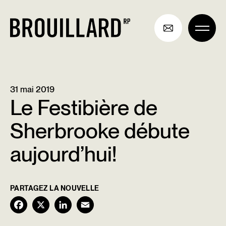
Aller
au
contenu
31 mai 2019
Le Festibière de
Sherbrooke débute
aujourd’hui!
PARTAGEZ LA NOUVELLE
F
X
L
E
a
i
m