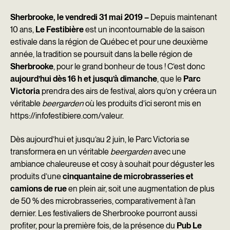
c
n
a
Sherbrooke, le vendredi 31 mai 2019 –
Depuis maintenant
10 ans,
Le Festibière
est un incontournable de la saison
e
k
i
estivale dans la région de Québec et pour une deuxième
b
e
l
année, la tradition se poursuit dans la belle région de
Sherbrooke
, pour le grand bonheur de tous ! C’est donc
o
d
aujourd’hui dès 16 h et jusqu’à dimanche
, que le
Parc
o
I
Victoria
prendra des airs de festival, alors qu’on y créera un
k
n
véritable
beergarden
où les produits d’ici seront mis en
https://infofestibiere.com/valeur.
Dès aujourd’hui et jusqu’au 2 juin, le Parc Victoria se
transformera en un véritable
beergarden
avec une
ambiance chaleureuse et cosy à souhait pour déguster les
produits d’une
cinquantaine de microbrasseries et
camions de rue
en plein air, soit une augmentation de plus
de 50 % des microbrasseries, comparativement à l’an
dernier. Les festivaliers de Sherbrooke pourront aussi
profiter, pour la première fois, de la présence du
Pub Le