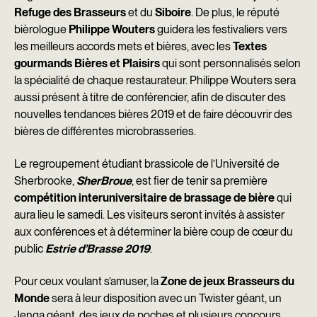
Refuge des Brasseurs
et du
Siboire
. De plus, le réputé
bièrologue
Philippe Wouters
guidera les festivaliers vers
les meilleurs accords mets et bières, avec les
Textes
gourmands Bières et Plaisirs
qui sont personnalisés selon
la spécialité de chaque restaurateur. Philippe Wouters sera
aussi présent à titre de conférencier, afin de discuter des
nouvelles tendances bières 2019 et de faire découvrir des
bières de différentes microbrasseries.
Le regroupement étudiant brassicole de l’Université de
Sherbrooke,
SherBroue
, est fier de tenir sa première
compétition interuniversitaire de brassage de bière
qui
aura lieu le samedi. Les visiteurs seront invités à assister
aux conférences et à déterminer la bière coup de cœur du
public
Estrie d’Brasse 2019
.
Pour ceux voulant s’amuser, la
Zone de jeux Brasseurs du
Monde
sera à leur disposition avec un Twister géant, un
Jenga géant, des jeux de poches et plusieurs concours.