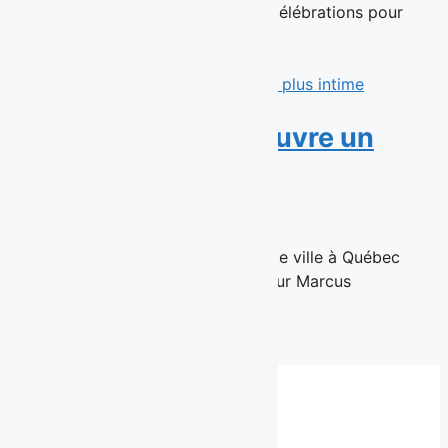
Verger Bilodeau et une journée de célébrations pour
souligner son histoire brassicole...
Read More
Marcus Villeneuve ouvre un
salon plus intime
11 juin 2026
Un retour à l'essentiel, situé en haute ville à Québec
Québec, le 10 Juin 2026 – Le coiffeur Marcus
Villeneuve,...
Read More
Fil de presse complet
Besoin d'un autre service?
Communiquez