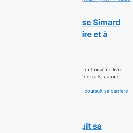
Avis de parution : Rose Simard
dévoile Apéro – À boire et à
manger
15 juillet 2026
En librairie le 26 août 2026 Dans son troisième livre,
Rose Simard, fondatrice de 1 ou 2 Cocktails, autrice,...
Read More
La cinéaste Mélanie
Charbonneau poursuit sa