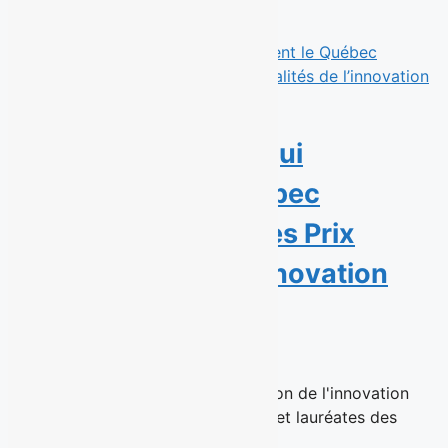
au sein du...
Read More
Sept personnalités qui
transforment le Québec
récompensées par les Prix
Personnalités de l’innovation
sociale 2026
23 juin 2026
Montréal, le 23 juin 2026 – La Maison de l'innovation
sociale (MIS) a dévoilé les lauréats et lauréates des
Prix...