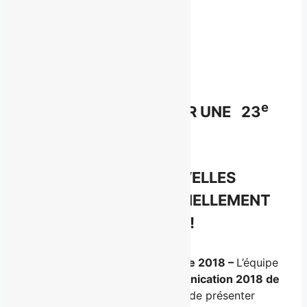
Facebook
X
LinkedIn
Email
e
ET C’EST PARTI POUR UNE 23
ANNÉE!
LES DEUX NOUVELLES
DIRECTRICES OFFICIELLEMENT
NOMMÉES!
Québec, le mardi 18 septembre 2018 –
L’équipe
du
Gala de la relève en communication 2018 de
l’Université Laval
est heureuse de présenter