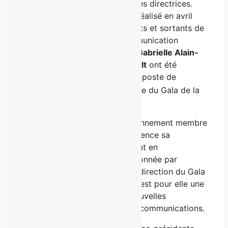
officiellement ses deux nouvelles directrices.
Suite au processus d’entrevue réalisé en avril
dernier par les membres entrants et sortants de
l’association étudiante en communication
publique de l’Université Laval,
Gabrielle Alain-
Lachance
et
Raphaëlle Guilbault
ont été
nommées pour le très convoité poste de
e
directrices de cette 23
mouture du Gala de la
relève.
Gabrielle Alain-Lachance, anciennement membre
du comité Événementiel, commence sa
deuxième année au baccalauréat en
communication publique. Passionnée par
l’organisation d’événements, la direction du Gala
de la relève en communication est pour elle une
belle occasion d’acquérir de nouvelles
expériences dans le milieu des communications.