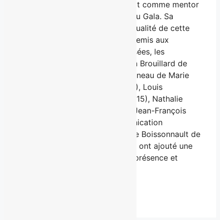
d’un président d’honneur qui agit comme mentor
pour les directeurs et l’équipe du Gala. Sa
présence améliore toujours la qualité de cette
soirée festive et celle des prix remis aux
étudiants. Dans les années passées, les
présidents d’honneur, dont Jean Brouillard de
BROUILLARD (2013), Marie Morneau de Marie
Morneau Communication (2014), Louis
Massicotte de Net Création (2015), Nathalie
Langevin de Québécor (2016), Jean-François
Larouche de Larouche Communication
Marketing (2017), et Anne-Marie Boissonnault de
Maison 1608 par Solisco (2018) ont ajouté une
notoriété au Gala, grâce à leur présence et
expertise en communication.
-30-