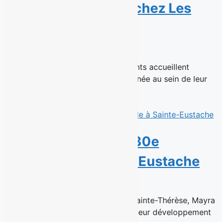
carrière publicitaire chez Les
Enfants
14 juillet 2026
Montréal, 16 juillet 2026 - Les Enfants accueillent
aujourd’hui une réalisatrice chevronnée au sein de leur
équipe de talents en...
Read More
Sushi Taxi ouvre sa 30e
succursale à Sainte-Eustache
6 juillet 2026
Déjà à la tête de la succursale de Sainte-Thérèse, Mayra
Ventura et Cesar Solis poursuivent leur développement