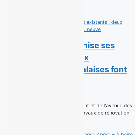
Derniers communiqués
Éconofitness modernise ses
gyms existants : deux
succursales montréalaises font
peau neuve
15 juillet 2026
Les succursales de Ville Saint-Laurent et de l'avenue des
Pins rouvrent après d'importants travaux de rénovation
Montréal, le 15...
Read More