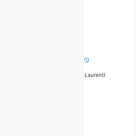
avec nous.
©
2026 BROUILLARD
Bureaux
Édifice le Claridge
220 Grande Allée Est, Suite 170
Québec (Québec) G1R 2J1
(entrée via la rue Louis-Saint-Laurent)
Contact
equipe@brouillardrp.com
418 682-6111
Carrières
Postes disponibles
jepostule@brouillardrp.com