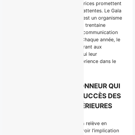
mars 2019. Les nouvelles directrices promettent
un gala qui satisfera toutes les attentes. Le Gala
de la relève en communication est un organisme
à but non lucratif dirigé par une trentaine
d’étudiants du baccalauréat en communication
publique de l’Université Laval. Chaque année, le
Gala encourage la relève en offrant aux
étudiants les meilleurs stages qui leur
permettront d’acquérir de l’expérience dans le
domaine des communications.
DES PRÉSIDENTS D’HONNEUR QUI
ONT CONTRIBUÉ AU SUCCÈS DES
PRÉSENTATIONS ANTÉRIEURES
Depuis ses débuts, le Gala de la relève en
communication a la chance d’avoir l’implication