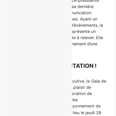
Raphaëlle Guilbault, ancienne vice-présidente
Stages et Partenariats, entame sa dernière
année au baccalauréat en communication
publique, profil relations publiques. Ayant un
intérêt marqué pour la gestion d’évènements, la
direction du Gala de la relève représente un
nouveau défi qu’elle se sent prête à relever. Elle
se dit fébrile d’organiser un événement d’une
telle envergure.
e
DÉJÀ UNE 23
PRÉSENTATION !
Pour une septième année consécutive, le Gala de
la relève en communication a le plaisir de
compter sur la précieuse collaboration de
BROUILLARD
pour coordonner les
communications et assurer le rayonnement de
e
cette 23
présentation qui aura lieu le jeudi 28