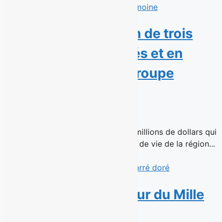
SIML fait l’acquisition de trois
résidences pour aînés et en
confie la gestion à Groupe
Patrimoine
16 juin 2026
Une transaction immobilière de 51 millions de dollars qui
assure la continuité de trois milieux de vie de la région...
Read More
Avril s’installe au cœur du Mille
carré doré