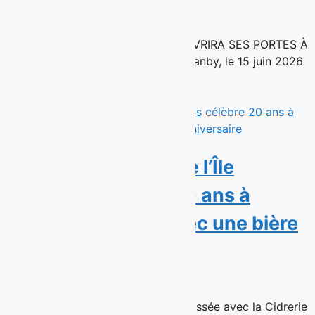
15 juin 2026
UNE NOUVELLE SUCCURSALE OUVRIRA SES PORTES À
MONTRÉAL À L’AUTOMNE 2026 Granby, le 15 juin 2026
– La chaîne de...
Read More
La Microbrasserie de l’Île
d’Orléans célèbre 20 ans à
brasser l’histoire avec une bière
anniversaire
15 juin 2026
Une Triple Belge Pomme-Érable brassée avec la Cidrerie