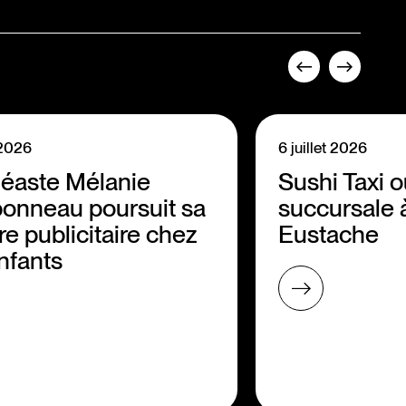
t 2026
6 juillet 2026
néaste Mélanie
Sushi Taxi 
onneau poursuit sa
succursale 
re publicitaire chez
Eustache
nfants