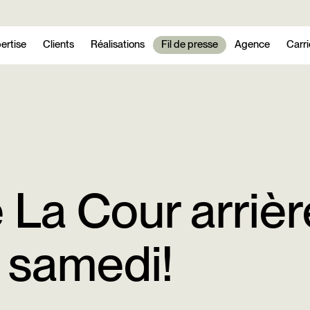
ertise
Clients
Réalisations
Fil de presse
Agence
Carri
 La Cour arrièr
e samedi!