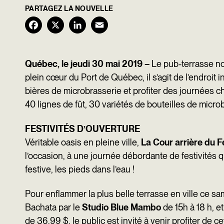
PARTAGEZ LA NOUVELLE
F
X
L
E
a
i
m
c
n
a
Québ
ec, le jeudi 30 mai 2019 –
Le pub-terrasse no
plein cœur du Port de Québec, il s’agit de l’endroit
e
k
i
bières de microbrasserie et profiter des journées 
b
e
l
40 lignes de fût, 30 variétés de bouteilles de micr
o
d
FESTIVITÉS D’OUVERTURE
o
I
Véritable oasis en pleine ville,
La Cour arrière du F
k
n
l’occasion, à une journée débordante de festivités q
festive, les pieds dans l’eau !
Pour enflammer la plus belle terrasse en ville ce s
Bachata par le
Studio Blue Mambo
de 15h à 18 h, et
de 36,99 $, le public est invité à venir profiter d