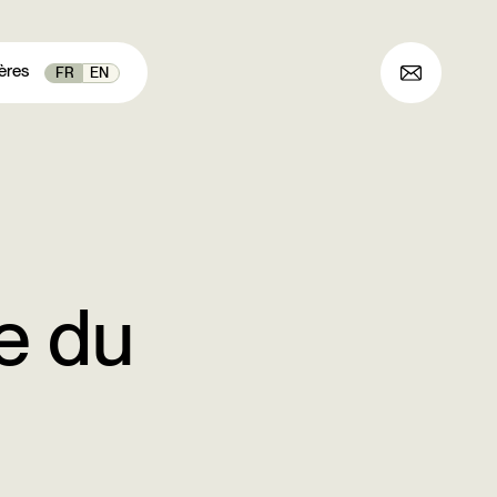
ères
FR
EN
e du