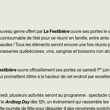
uveau genre offert par
Le Festibière
ouvre ses portes le 
 incontournable de l’été pour se réunir en famille, entre a
chaudes ! Tous les éléments seront encore une fois réunis
obrasseries québécoises, vins, sangrias et boissons non alc
er
estibière
ouvre officiellement ses portes ce samedi 1
juin
ui promettent d’être à la hauteur de cet endroit par excell
amedi, plusieurs activités seront au programme : spectacle 
 le
Ardbeg Day
dès 12h, un événement qui rassemble les 
e cette journée de fête pour déguster 4 des renommés scotc