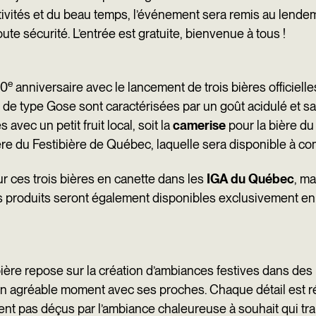
estivités et du beau temps, l’événement sera remis au lende
oute sécurité. L’entrée est gratuite, bienvenue à tous !
e
10
anniversaire avec le lancement de trois bières officiell
de type Gose sont caractérisées par un goût acidulé et sal
avec un petit fruit local, soit la
camerise
pour la bière du
re du Festibière de Québec, laquelle sera disponible à com
r ces trois bières en canette dans les
IGA du Québec
, ma
 produits seront également disponibles exclusivement en fût
ère repose sur la création d’ambiances festives dans des l
un agréable moment avec ses proches. Chaque détail est ré
nt pas déçus par l’ambiance chaleureuse à souhait qui tra