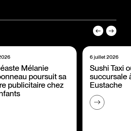
t 2026
6 juillet 2026
néaste Mélanie
Sushi Taxi 
onneau poursuit sa
succursale 
re publicitaire chez
Eustache
nfants