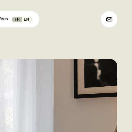
ères
FR
EN