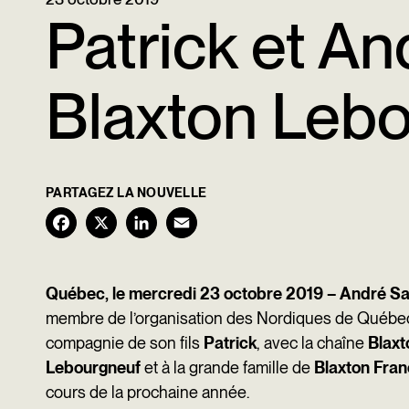
Patrick et An
Blaxton Lebo
PARTAGEZ LA NOUVELLE
F
X
L
E
a
i
m
c
n
a
Québec, le mercredi 23 octobre 2019 –
André Sa
membre de l’organisation des Nordiques de Québec e
e
k
i
compagnie de son fils
Patrick
, avec la chaîne
Blaxt
b
e
l
Lebourgneuf
et à la grande famille de
Blaxton Fra
o
d
cours de la prochaine année.