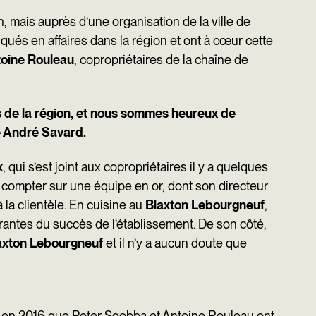
n, mais auprès d’une organisation de la ville de
ués en affaires dans la région et ont à cœur cette
oine Rouleau
, copropriétaires de la chaîne de
ens de la région, et nous sommes heureux de
me André Savard.
x
, qui s’est joint aux copropriétaires il y a quelques
t compter sur une équipe en or, dont son directeur
 la clientèle. En cuisine au
Blaxton Lebourgneuf
,
rantes du succès de l’établissement. De son côté,
axton Lebourgneuf
et il n’y a aucun doute que
st en 2016 que Peter Sgobba et Antoine Rouleau ont