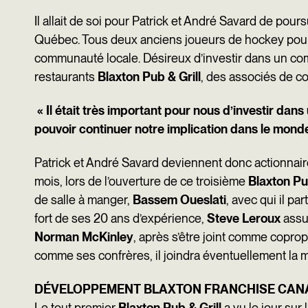
o
I
Il allait de soi pour Patrick et André Savard de pour
k
n
Québec. Tous deux anciens joueurs de hockey pour l
communauté locale. Désireux d’investir dans un com
restaurants
Blaxton Pub & Grill
, des associés de co
«
Il était très important pour nous d’investir dan
pouvoir continuer notre implication dans le mond
Patrick et André Savard deviennent donc actionnai
mois, lors de l’ouverture de ce troisième
Blaxton Pub
de salle à manger,
Bassem Oueslati
, avec qui il pa
fort de ses 20 ans d’expérience,
Steve Leroux
assur
Norman McKinley
, après s’être joint comme coprop
comme ses confrères, il joindra éventuellement la
DÉVELOPPEMENT BLAXTON FRANCHISE CAN
Le tout premier
Blaxton Pub & Grill
a vu le jour su