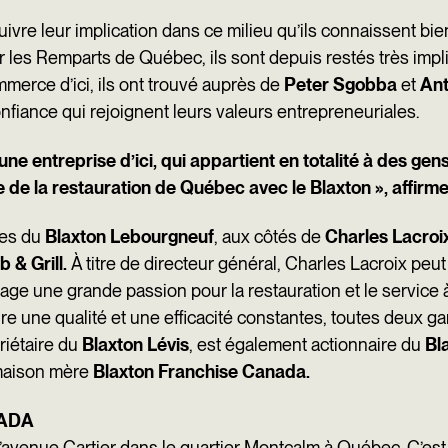
suivre leur implication dans ce milieu qu’ils connaissent bie
es Remparts de Québec, ils sont depuis restés très impliq
merce d’ici, ils ont trouvé auprès de
Peter Sgobba
et
Ant
nfiance qui rejoignent leurs valeurs entrepreneuriales.
s une entreprise d’ici, qui appartient en totalité à des g
e de la restauration de Québec avec le Blaxton
», affir
res du
Blaxton Lebourgneuf
, aux côtés de
Charles Lacroi
 & Grill.
À titre de directeur général, Charles Lacroix peu
rtage une grande passion pour la restauration et le service à
e une qualité et une efficacité constantes, toutes deux ga
riétaire du
Blaxton Lévis
, est également actionnaire du
Bl
 maison mère
Blaxton Franchise Canada.
ADA
r l’avenue Cartier dans le quartier Montcalm à Québec. C’e