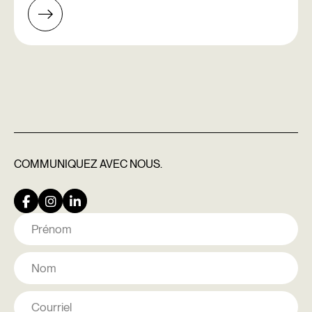
COMMUNIQUEZ
AVEC NOUS.
Nom
Prénom
Nom
Courriel