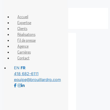
Aller
au
Accueil
Menu
contenu
Expertise
Clients
Réalisations
Fil de presse
Agence
FUNTANA
Carrières
Contact
EN
FR
418 682-6111
equipe@brouillardrp.com
Le Groupe
Calypso