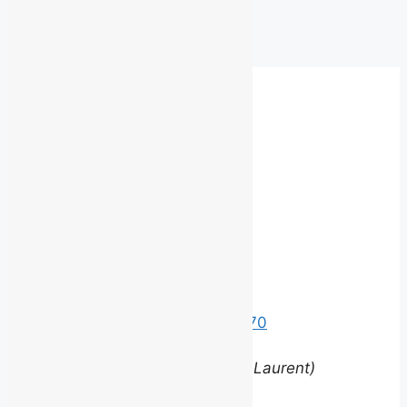
Archives
Besoin d'un autre service?
Communiquez
avec nous.
©
2026 BROUILLARD
Bureaux
Édifice le Claridge
220 Grande Allée Est, Suite 170
Québec (Québec) G1R 2J1
(entrée via la rue Louis-Saint-Laurent)
Contact