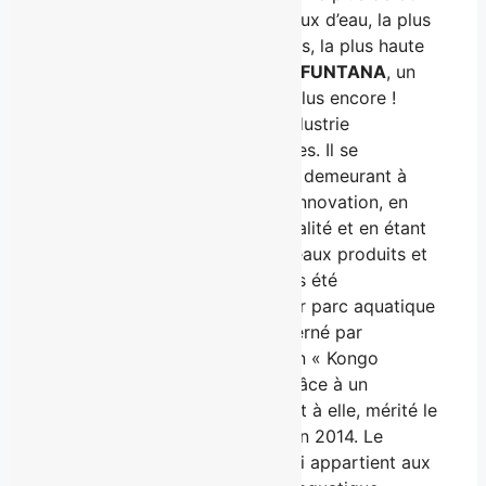
glissades d’eau chauffée, 100 jeux d’eau, la plus
grande piscine à vagues au pays, la plus haute
tour de glissades en Amérique,
FUNTANA
, un
nouveau royaume magique et plus encore !
Calypso
est un leader dans l’industrie
canadienne des parcs aquatiques. Il se
démarque de la compétition en demeurant à
l’affût des technologies et de l’innovation, en
rehaussant les standards de qualité et en étant
le premier à implanter de nouveaux produits et
services.
Calypso
a entre autres été
récipiendaire du prix du meilleur parc aquatique
et d’attractions au Canada décerné par
TripAdvisor
en 2015. L’attraction « Kongo
Expedition », qui a vu le jour grâce à un
investissement de 7 M$ a, quant à elle, mérité le
prix de l’innovation de l’année en 2014. Le
Village Vacances Valcartier,
qui appartient aux