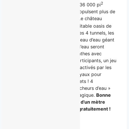
2
L’attraction d’une envergure de 36 000 pi
comprend 390 jets d’eau qui propulsent plus de
450 000 litres d’eau à l’heure ! Le château
2
central de 1 420 pi
est une véritable oasis de
plaisir avec ses 2 passerelles, ses 4 tunnels, les
personnages de Calypso, un rideau d’eau géant
et bien plus ! Au total, 65 jeux d’eau seront
interactifs, notamment 2 labyrinthes avec
parcours modifiables par les participants, un jeu
d’échecs géant avec jeux d’eau activés par les
enfants, un mur de jeux, des boyaux pour
s’arroser et des activateurs de jets ! 4
balançoires et 3 dauphins « cracheurs d’eau »
complètent cette installation magique.
Bonne
nouvelle, les enfants de moins d’un mètre
pourront profiter de tout ceci gratuitement !