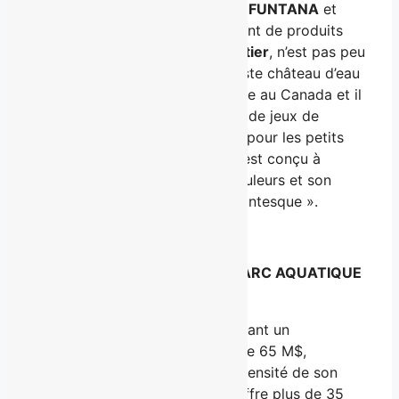
Jérôme Drouin
, concepteur de
FUNTANA
et
vice-président au développement de produits
pour le
Groupe Calypso Valcartier
, n’est pas peu
fier de son projet : « Le très vaste château d’eau
FUNTANA est un concept unique au Canada et il
représente un véritable paradis de jeux de
fontaines avec animaux marins pour les petits
enfants. Le château FUNTANA est conçu à
l’échelle des tout-petits. Ses couleurs et son
style représentent un jouet gigantesque ».
À PROPOS DU PLUS GRAND PARC AQUATIQUE
THÉMATIQUE AU CANADA
Ouvert à l’été 2010 et représentant un
investissement global de plus de 65 M$,
Calypso
se démarque par l’immensité de son
site de plus de 100 acres, qui offre plus de 35