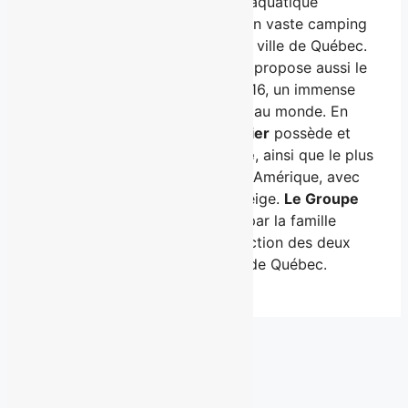
mêmes intérêts, opère un parc aquatique
extérieur, un hôtel 4 étoiles et un vaste camping
de 600 sites à 20 minutes de la ville de Québec.
Le
Village Vacances Valcartier
propose aussi le
Bora Parc
depuis décembre 2016, un immense
parc aquatique intérieur unique au monde. En
hiver,
Village Vacances Valcartier
possède et
opère le célèbre
Hôtel de Glace
, ainsi que le plus
grand centre de jeux d’hiver en Amérique, avec
ses dizaines de glissades sur neige.
Le Groupe
Calypso Valcartier
est détenu par la famille
Drouin, à l’origine de la construction des deux
parcs de la région d’Ottawa et de Québec.
Derniers communiqués