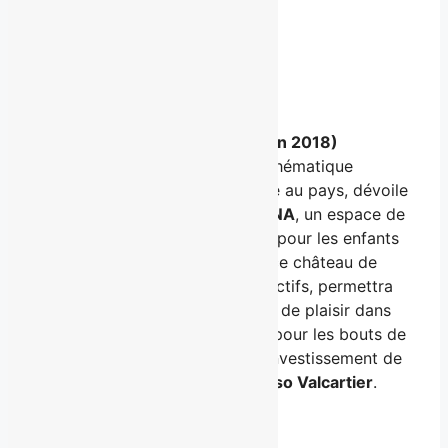
Facebook
X
LinkedIn
Email
(Limoges, ON – Vendredi 15 juin 2018)
Aujourd’hui, le parc aquatique thématique
Calypso
, le plus grand du genre au pays, dévoile
sa nouvelle attraction :
FUNTANA
, un espace de
jeux d’eau créé spécifiquement pour les enfants
de 3 ans et moins.
FUNTANA
, ce château de
fontaines et de jets d’eau interactifs, permettra
aux familles d’avoir une journée de plaisir dans
un cadre tout à fait sécuritaire pour les bouts de
chou. Le projet représente un investissement de
plus de
3 M$
du
Groupe Calypso Valcartier
.