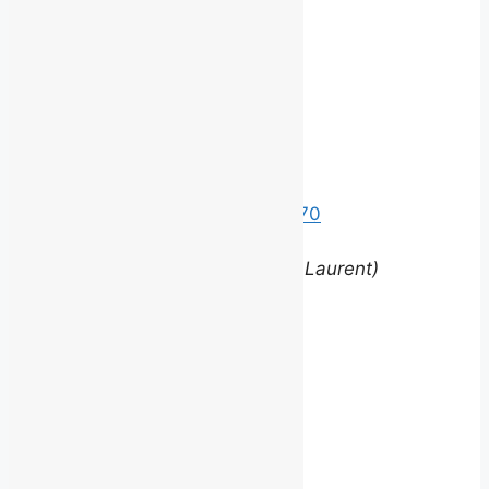
avec nous.
©
2026 BROUILLARD
Bureaux
Édifice le Claridge
220 Grande Allée Est, Suite 170
Québec (Québec) G1R 2J1
(entrée via la rue Louis-Saint-Laurent)
Contact
equipe@brouillardrp.com
418 682-6111
Carrières
Postes disponibles
jepostule@brouillardrp.com