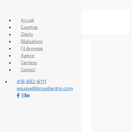
Aller
au
Accueil
Menu
contenu
Expertise
Clients
Réalisations
Fil de presse
Agence
MCC
Carrières
Contact
418 682-6111
equipe@brouillardrp.com
Yves Lacourcière
réagit aux