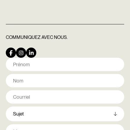
COMMUNIQUEZ
AVEC NOUS.
Nom
Prénom
Nom
Courriel
Comment
pouvons-
nous
vous
Message
aider?