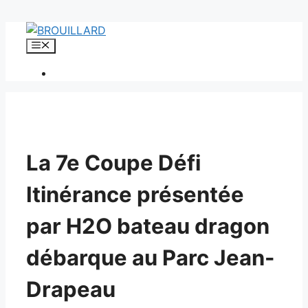
Aller
au
Menu
contenu
La 7e Coupe Défi
Itinérance présentée
par H2O bateau dragon
débarque au Parc Jean-
Drapeau