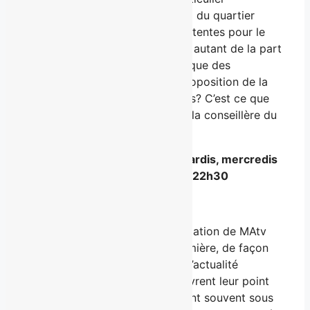
d’urbanisme pour le secteur sud du quartier
Saint-Roch. Il y a beaucoup d’attentes pour le
réaménagement de ce quartier, autant de la part
des résidents, des promoteurs que des
commençants. Est-ce que la proposition de la
ville sera satisfaisante pour tous? C’est ce que
nous verrons en compagnie de la conseillère du
secteur, Chantal Gilbert.
Mise à Jour
est diffusé les mardis, mercredis
et jeudis à 18h30 et 22h30
À propos de
Mise à jour
Émission phare de la programmation de MAtv
Québec,
Mise à Jour
met en lumière, de façon
constructive et en profondeur, l’actualité
régionale à l’aide d’invités qui livrent leur point
de vue sur des sujets qui passent souvent sous