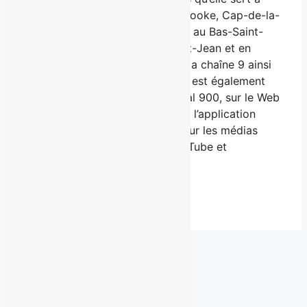
Montréal, Québec-Lévis, Sherbrooke, Cap-de-la-
Madeleine, Sorel-Tracy, Granby, au Bas-Saint-
Laurent, au Saguenay-Lac-Saint-Jean et en
Outaouais. MAtv est diffusée à la chaîne 9 ainsi
qu’en HD à la position 609. Elle est également
disponible sur illico télé au canal 900, sur le Web
avec illico.tv et sur mobile avec l’application
illico. MAtv est aussi présente sur les médias
sociaux Twitter, Facebook, YouTube et
Instagram.
Sur la photo : Andrée Martin
Derniers communiqués