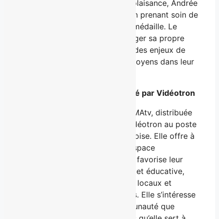
le radar. Sans parti pris ni complaisance, Andrée
Martin questionne ses invités en prenant soin de
présenter les deux côtés de la médaille. Le
téléspectateur peut ainsi se forger sa propre
opinion. Les sujets traités sont des enjeux de
proximité qui interpellent les citoyens dans leur
quotidien.
MAtv
, l’espace citoyen propulsé par Vidéotron
Au service de la communauté, MAtv, distribuée
en exclusivité aux clients de Vidéotron au poste
609, reflète la diversité québécoise. Elle offre à
tous les citoyens l’accès à un espace
d’expression et de diffusion qui favorise leur
participation. Utile, informative et éducative,
MAtv met de l’avant les intérêts locaux et
valorise l’émergence des talents. Elle s’intéresse
de près à la réalité de la communauté que
forment les 1,7 million de foyers qu’elle sert à