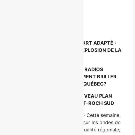
Facebook
X
LinkedIn
Email
MARDI 11 AVRIL – TRANSPORT ADAPTÉ :
COMMENT FAIRE FACE À L’EXPLOSION DE LA
DEMANDE?
MERCREDI 12 AVRIL – RADIOS
COMMUNAUTAIRES: COMMENT BRILLER
PARMI LES RADIOS DE QUÉBEC?
JEUDI 13 AVRIL – UN NOUVEAU PLAN
D’URBANISME POUR SAINT-ROCH SUD
Québec, le mardi 11 avril 2017 –
Cette semaine,
l’émission
Mise à jour
,
diffusée sur les ondes de
MAtv Québec
et qui traite d’actualité régionale,