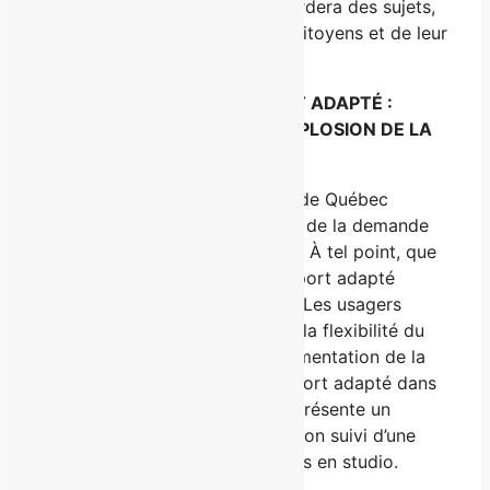
animée par Andrée Martin, abordera des sujets,
comme toujours, proches des citoyens et de leur
quotidien.
MARDI 11 AVRIL – TRANSPORT ADAPTÉ :
COMMENT FAIRE FACE À L’EXPLOSION DE LA
DEMANDE ?
Depuis 2005, la grande région de Québec
connaît une véritable explosion de la demande
du service de transport adapté. À tel point, que
les sociétés qui gèrent le transport adapté
peinent à suffire à la demande. Les usagers
constatent une dégradation de la flexibilité du
service. Pourquoi une telle augmentation de la
demande? Qui finance le transport adapté dans
la région? Mise à jour Québec présente un
reportage complet sur la question suivi d’une
discussion avec quelques invités en studio.