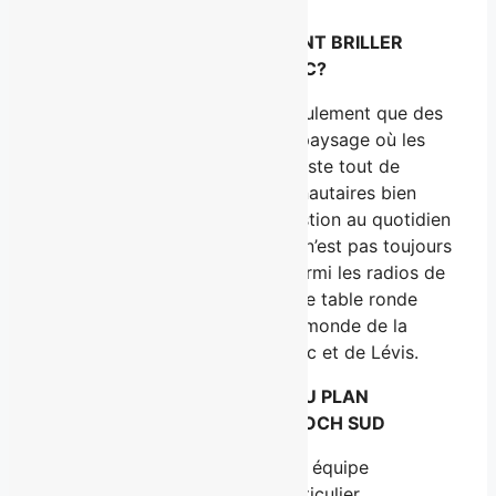
MERCREDI 12 AVRIL – RADIOS
COMMUNAUTAIRES: COMMENT BRILLER
PARMI LES RADIOS DE QUÉBEC?
La région de Québec n’a pas seulement que des
radios commerciales. Dans ce paysage où les
radios d’opinion dominent, il existe tout de
même quelques radios communautaires bien
ancrées dans leur milieu. La gestion au quotidien
de ces radios communautaires n’est pas toujours
facile. Comment alors briller parmi les radios de
Québec? L’émission propose une table ronde
avec les principaux acteurs du monde de la
radio communautaire de Québec et de Lévis.
JEUDI 13 AVRIL – UN NOUVEAU PLAN
D’URBANISME POUR SAINT-ROCH SUD
Jeudi soir Andrée Martin et son équipe
présentent le nouveau plan particulier