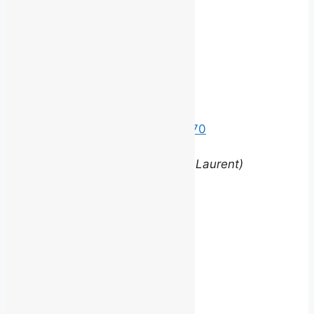
avec nous.
©
2026 BROUILLARD
Bureaux
Édifice le Claridge
220 Grande Allée Est, Suite 170
Québec (Québec) G1R 2J1
(entrée via la rue Louis-Saint-Laurent)
Contact
equipe@brouillardrp.com
418 682-6111
Carrières
Postes disponibles
jepostule@brouillardrp.com