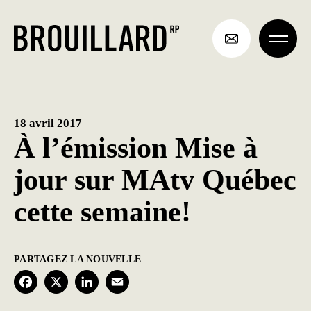
Aller
au
contenu
18 avril 2017
À l’émission Mise à
jour sur MAtv Québec
cette semaine!
PARTAGEZ LA NOUVELLE
F
X
L
E
a
i
m