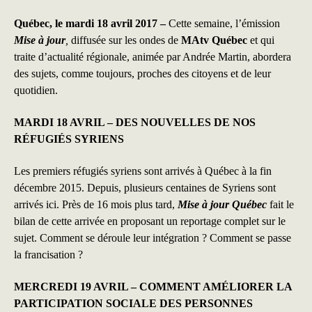
c
n
a
Québec, le mardi 18 avril 2017 –
Cette semaine, l’émission
Mise à jour
,
diffusée sur les ondes de
MAtv Québec
et qui
e
k
i
traite d’actualité régionale, animée par Andrée Martin, abordera
b
e
l
des sujets, comme toujours, proches des citoyens et de leur
quotidien.
o
d
o
I
MARDI 18 AVRIL – DES NOUVELLES DE NOS
RÉFUGIÉS SYRIENS
k
n
Les premiers réfugiés syriens sont arrivés à Québec à la fin
décembre 2015. Depuis, plusieurs centaines de Syriens sont
arrivés ici. Près de 16 mois plus tard,
Mise à jour Québec
fait le
bilan de cette arrivée en proposant un reportage complet sur le
sujet. Comment se déroule leur intégration ? Comment se passe
la francisation ?
MERCREDI 19 AVRIL – COMMENT AMÉLIORER LA
PARTICIPATION SOCIALE DES PERSONNES