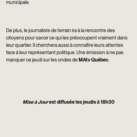
k
n
municipale.
De plus, le journaliste de terrain ira à la rencontre des
citoyens pour savoir ce qui les préoccupent vraiment dans
leur quartier. Il cherchera aussi à connaître leurs attentes
face à leur représentant politique. Une émission à ne pas
manquer ce jeudi sur les ondes de
MAtv Québec
.
Mise à Jour
est diffusée les jeudis à 18h30