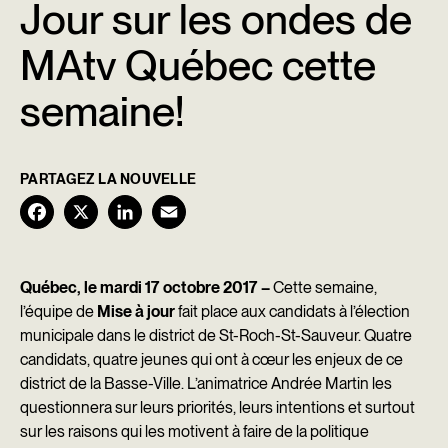
Jour sur les ondes de
MAtv Québec cette
semaine!
PARTAGEZ LA NOUVELLE
F
X
L
E
a
i
m
c
n
a
Québec, le mardi 17 octobre 2017 –
Cette semaine,
l’équipe de
Mise à jour
fait place aux candidats à l’élection
e
k
i
municipale dans le district de St-Roch-St-Sauveur. Quatre
b
e
l
candidats, quatre jeunes qui ont à cœur les enjeux de ce
district de la Basse-Ville. L’animatrice Andrée Martin les
o
d
questionnera sur leurs priorités, leurs intentions et surtout
o
I
sur les raisons qui les motivent à faire de la politique