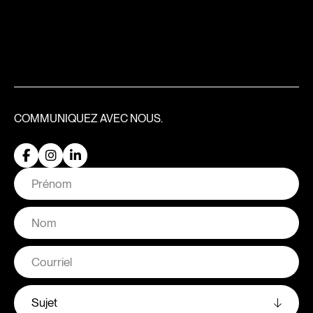
COMMUNIQUEZ
AVEC NOUS.
Nom
Prénom
Nom
Courriel
Comment
pouvons-