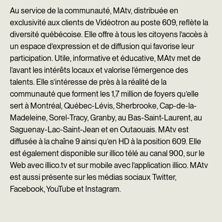
Au service de la communauté, MAtv, distribuée en
exclusivité aux clients de Vidéotron au poste 609, reflète la
diversité québécoise. Elle offre à tous les citoyens l’accès à
un espace d’expression et de diffusion qui favorise leur
participation. Utile, informative et éducative, MAtv met de
l’avant les intérêts locaux et valorise l’émergence des
talents. Elle s’intéresse de près à la réalité de la
communauté que forment les 1,7 million de foyers qu’elle
sert à Montréal, Québec-Lévis, Sherbrooke, Cap-de-la-
Madeleine, Sorel-Tracy, Granby, au Bas-Saint-Laurent, au
Saguenay-Lac-Saint-Jean et en Outaouais. MAtv est
diffusée à la chaîne 9 ainsi qu’en HD à la position 609. Elle
est également disponible sur illico télé au canal 900, sur le
Web avec
illico.tv
et sur mobile avec l’application illico. MAtv
est aussi présente sur les médias sociaux
Twitter,
Facebook
,
YouTube
et
Instagram.