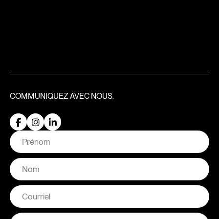
COMMUNIQUEZ
AVEC NOUS.
Nom
Prénom
Nom
Courriel
Comment