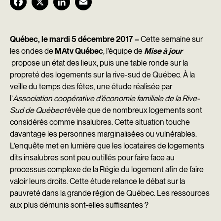
F
X
L
E
a
i
m
c
n
a
Québec, le mardi 5 décembre 2017 –
Cette semaine sur
les ondes de
MAtv Québec
, l’équipe de
Mise à jour
e
k
i
propose un état des lieux, puis une table ronde sur la
b
e
l
propreté des logements sur la rive-sud de Québec. À la
veille du temps des fêtes, une étude réalisée par
o
d
l’
Association coopérative d’économie familiale de la Rive-
o
I
Sud de Québec
révèle que de nombreux logements sont
k
n
considérés comme insalubres. Cette situation touche
davantage les personnes marginalisées ou vulnérables.
L’enquête met en lumière que les locataires de logements
dits insalubres sont peu outillés pour faire face au
processus complexe de la Régie du logement afin de faire
valoir leurs droits. Cette étude relance le débat sur la
pauvreté dans la grande région de Québec. Les ressources
aux plus démunis sont-elles suffisantes ?