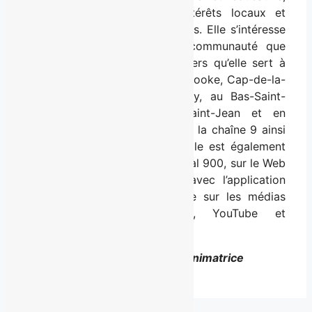
MAtv met de l’avant les intérêts locaux et
valorise l’émergence des talents. Elle s’intéresse
de près à la réalité de la communauté que
forment les 1,7 million de foyers qu’elle sert à
Montréal, Québec-Lévis, Sherbrooke, Cap-de-la-
Madeleine, Sorel-Tracy, Granby, au Bas-Saint-
Laurent, au Saguenay-Lac-Saint-Jean et en
Outaouais. MAtv est diffusée à la chaîne 9 ainsi
qu’en HD à la position 609. Elle est également
disponible sur illico télé au canal 900, sur le Web
avec illico.tv et sur mobile avec l’application
illico. MAtv est aussi présente sur les médias
sociaux Twitter, Facebook, YouTube et
Instagram.
Sur la photo : Andrée Martin, animatrice