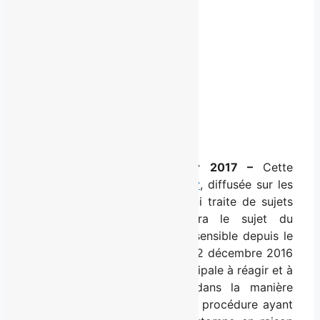
7 février 2017
Partagez la nouvelle
Facebook
X
LinkedIn
Email
Québec, le mardi 7 février 2017 –
Cette
semaine, l’émission
Mise à jour
, diffusée sur les
ondes de
MAtv Québec
et qui traite de sujets
d’actualité régionale, abordera le sujet du
déneigement à Québec, sujet sensible depuis le
début de l’hiver. Les ratés du 12 décembre 2016
ont forcé l’administration municipale à réagir et à
apporter des changements dans la manière
d’opérer en cas de tempête, la procédure ayant