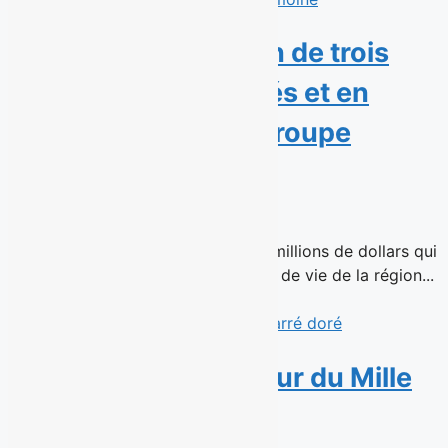
SIML fait l’acquisition de trois
résidences pour aînés et en
confie la gestion à Groupe
Patrimoine
16 juin 2026
Une transaction immobilière de 51 millions de dollars qui
assure la continuité de trois milieux de vie de la région...
Read More
Avril s’installe au cœur du Mille
carré doré