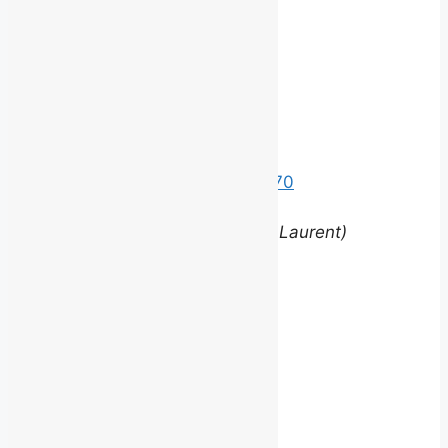
avec nous.
©
2026 BROUILLARD
Bureaux
Édifice le Claridge
220 Grande Allée Est, Suite 170
Québec (Québec) G1R 2J1
(entrée via la rue Louis-Saint-Laurent)
Contact
equipe@brouillardrp.com
418 682-6111
Carrières
Postes disponibles
jepostule@brouillardrp.com