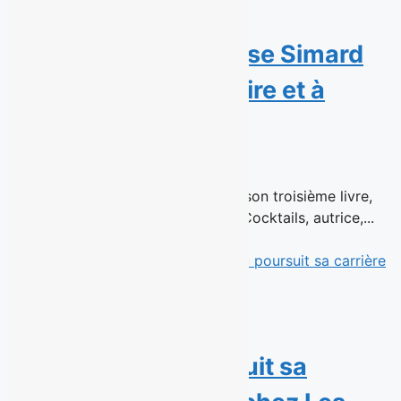
Avis de parution : Rose Simard
dévoile Apéro – À boire et à
manger
15 juillet 2026
En librairie le 26 août 2026 Dans son troisième livre,
Rose Simard, fondatrice de 1 ou 2 Cocktails, autrice,...
Read More
La cinéaste Mélanie
Charbonneau poursuit sa