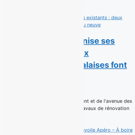
Derniers communiqués
Éconofitness modernise ses
gyms existants : deux
succursales montréalaises font
peau neuve
15 juillet 2026
Les succursales de Ville Saint-Laurent et de l'avenue des
Pins rouvrent après d'importants travaux de rénovation
Montréal, le 15...
Read More