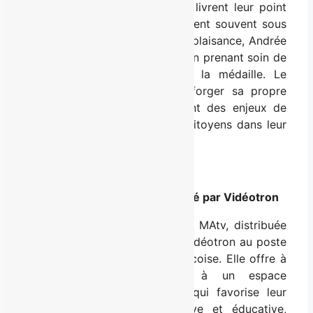
régionale à l’aide d’invités qui livrent leur point
de vue sur des sujets qui passent souvent sous
le radar. Sans parti pris ni complaisance, Andrée
Martin questionne ses invités en prenant soin de
présenter les deux côtés de la médaille. Le
téléspectateur peut ainsi se forger sa propre
opinion. Les sujets traités sont des enjeux de
proximité qui interpellent les citoyens dans leur
quotidien.
MAtv
, l’espace citoyen propulsé par Vidéotron
Au service de la communauté, MAtv, distribuée
en exclusivité aux clients de Vidéotron au poste
609, reflète la diversité québécoise. Elle offre à
tous les citoyens l’accès à un espace
d’expression et de diffusion qui favorise leur
participation. Utile, informative et éducative,