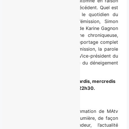
été supposément revue cet automne en raison
des manquements de l’hiver précédent. Quel est
l’impact du déneigement sur le quotidien du
citoyen? Le journaliste de l’émission, Simon
Gamache Fortin, accompagné de Karine Gagnon
du Journal de Québec comme chroniqueuse,
proposent cette semaine un reportage complet
sur la question. À la fin de l’émission, la parole
sera donnée à Jonatan Julien, Vice-président du
comité exécutif et responsable du déneigement
à la Ville de Québec.
Mise à Jour
est diffusé les mardis, mercredis
et jeudis à 18h30 et 22h30.
À propos de
Mise à jour
Émission phare de la programmation de MAtv
Québec,
Mise à Jour
met en lumière, de façon
constructive et en profondeur, l’actualité