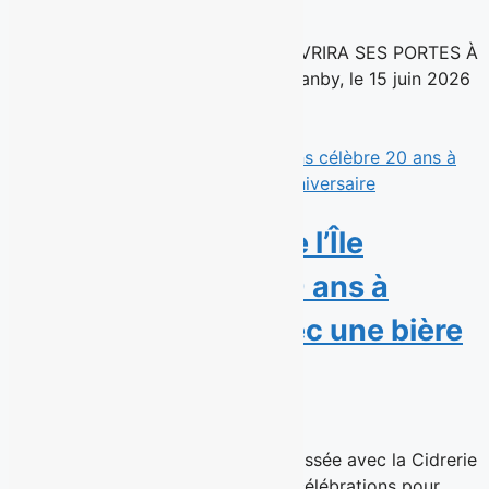
15 juin 2026
UNE NOUVELLE SUCCURSALE OUVRIRA SES PORTES À
MONTRÉAL À L’AUTOMNE 2026 Granby, le 15 juin 2026
– La chaîne de...
Read More
La Microbrasserie de l’Île
d’Orléans célèbre 20 ans à
brasser l’histoire avec une bière
anniversaire
15 juin 2026
Une Triple Belge Pomme-Érable brassée avec la Cidrerie
Verger Bilodeau et une journée de célébrations pour