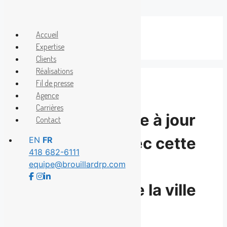
Aller
au
Accueil
Menu
contenu
Expertise
Clients
Réalisations
Fil de presse
Agence
Carrières
À l’émission Mise à jour
Contact
sur MAtv Québec cette
EN
FR
418 682-6111
semaine : le
equipe@brouillardrp.com
déneigement de la ville
de Québec