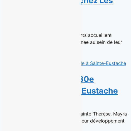
carrière publicitaire chez Les
Enfants
14 juillet 2026
Montréal, 16 juillet 2026 - Les Enfants accueillent
aujourd’hui une réalisatrice chevronnée au sein de leur
équipe de talents en...
Read More
Sushi Taxi ouvre sa 30e
succursale à Sainte-Eustache
6 juillet 2026
Déjà à la tête de la succursale de Sainte-Thérèse, Mayra
Ventura et Cesar Solis poursuivent leur développement
au sein du...