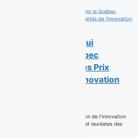
Read More
Sept personnalités qui
transforment le Québec
récompensées par les Prix
Personnalités de l’innovation
sociale 2026
23 juin 2026
Montréal, le 23 juin 2026 – La Maison de l'innovation
sociale (MIS) a dévoilé les lauréats et lauréates des
Prix...