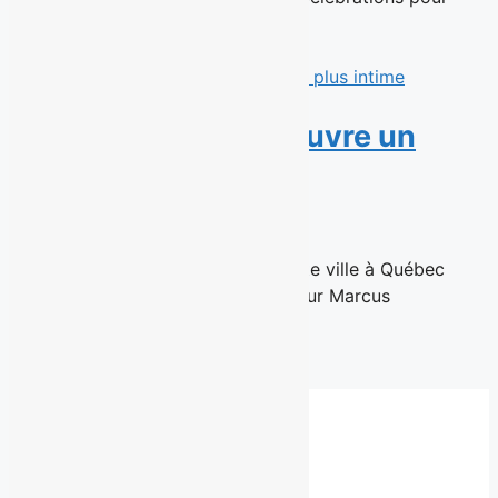
souligner son histoire brassicole...
Read More
Marcus Villeneuve ouvre un
salon plus intime
11 juin 2026
Un retour à l'essentiel, situé en haute ville à Québec
Québec, le 10 Juin 2026 – Le coiffeur Marcus
Villeneuve,...
Read More
Fil de presse complet
Besoin d'un autre service?
Communiquez