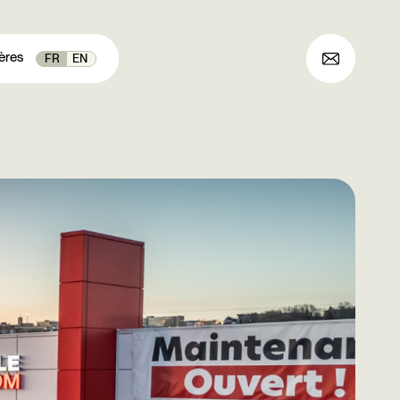
ères
FR
EN