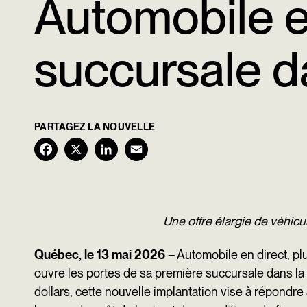
Automobile e
succursale d
PARTAGEZ LA NOUVELLE
F
X
L
E
a
i
m
c
n
a
Une offre élargie de véhicu
e
k
i
b
e
l
Québec, le 13 mai 2026 –
Automobile en direct
, p
o
d
ouvre les portes de sa première succursale dans la
dollars, cette nouvelle implantation vise à répon
o
I