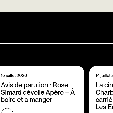
15 juillet 2026
14 juille
Avis de parution : Rose
La ci
Simard dévoile Apéro – À
Charb
boire et à manger
carriè
Les E