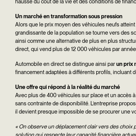
hausse du coût de la vie et des conditions de financ
k
n
Un marché en transformation sous pression
Alors que le prix moyen des véhicules neufs atteint 
grandissante de la population se tourne vers des s
ainsi comme une alternative de plus en plus structu
direct, qui vend plus de 12 000 véhicules par anné
Automobile en direct se distingue ainsi par
un prix
financement adaptées à différents profils, incluant d
Une offre qui répond à la réalité du marché
Avec plus de 400 véhicules sur place et un accès à
sans contrainte de disponibilité. L’entreprise prop
il devient presque impossible de se procurer une voi
« On observe un déplacement clair vers des choix p
solution qui respecte leur capacité financière actue