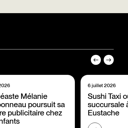
t 2026
6 juillet 2026
néaste Mélanie
Sushi Taxi 
onneau poursuit sa
succursale 
re publicitaire chez
Eustache
nfants