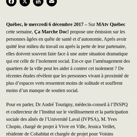
F
X
L
E
a
i
m
c
n
a
Québec, le mercredi 6 décembre 2017 –
Sur
MAtv Québec
cette semaine,
Ça Marche Doc!
propose une émission sur les
e
k
i
personnes âgées en quête de santé et d’autonomie, Après avoir
b
e
l
quitté leur milieu du travail ou après la perte de leur partenaire,
elles doivent souvent faire face à une autre situation dramatique
o
d
qui est celle de l’isolement social. Est-ce que l’aménagement des
o
I
quartiers de la ville peut les aider à contrer cet isolement ? De
k
n
récentes études révèlent que les personnes vivant à proximité de
plus d’espaces verts ressentent moins de solitude et souffrent
moins d’un manque de soutien social.
Pour en parler, Dr André Tourigny, médecin-conseil à l’INSPQ
et codirecteur de l’Institut sur le vieillissement et la participation
sociale des aînés de l’Université Laval (IVPSA), M. Yves
Chopin, chargé de projet à Vivre en Ville, Jessica Veillet,
résidente de Cohabitat et chargée de projet pour Voisins