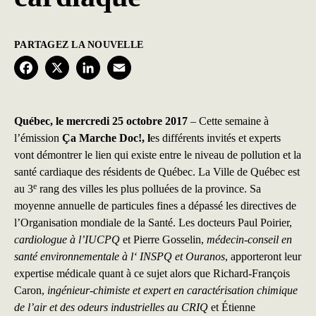
PARTAGEZ LA NOUVELLE
F
X
L
E
a
i
m
c
n
a
Québec, le mercredi 25 octobre 2017
– Cette semaine à
l’émission
Ça Marche Doc!
, l
es différents invités et experts
e
k
i
vont démontrer le lien qui existe entre le niveau de pollution et la
b
e
l
santé cardiaque des résidents de Québec. La Ville de Québec est
e
au 3
rang des villes les plus polluées de la province. Sa
o
d
moyenne annuelle de particules fines a dépassé les directives de
o
I
l’Organisation mondiale de la Santé. Les docteurs Paul Poirier,
k
n
cardiologue à l’IUCPQ
et Pierre Gosselin,
médecin-conseil en
santé environnementale à l‘ INSPQ et Ouranos
, apporteront leur
expertise médicale quant à ce sujet alors que Richard-François
Caron,
ingénieur-chimiste et expert en caractérisation chimique
de l’air et des odeurs industrielles au CRIQ
et Étienne