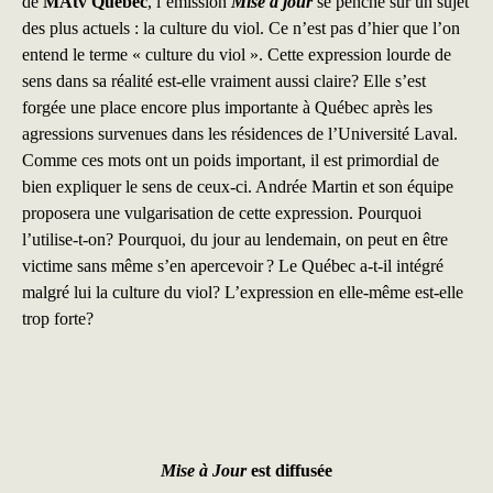
de
MAtv Québec
, l’émission
Mise à jour
se penche sur un sujet
e
k
i
des plus actuels : la culture du viol. Ce n’est pas d’hier que l’on
b
e
l
entend le terme « culture du viol ». Cette expression lourde de
sens dans sa réalité est-elle vraiment aussi claire? Elle s’est
o
d
forgée une place encore plus importante à Québec après les
o
I
agressions survenues dans les résidences de l’Université Laval.
k
n
Comme ces mots ont un poids important, il est primordial de
bien expliquer le sens de ceux-ci. Andrée Martin et son équipe
proposera une vulgarisation de cette expression. Pourquoi
l’utilise-t-on? Pourquoi, du jour au lendemain, on peut en être
victime sans même s’en apercevoir ? Le Québec a-t-il intégré
malgré lui la culture du viol? L’expression en elle-même est-elle
trop forte?
Mise à Jour
est diffusée