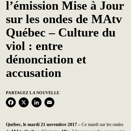
l’émission Mise à Jour
sur les ondes de MAtv
Québec – Culture du
viol : entre
dénonciation et
accusation
PARTAGEZ LA NOUVELLE
F
X
L
E
a
i
m
c
n
a
Québec, le mardi 21 novembre 2017 –
Ce mardi sur les ondes