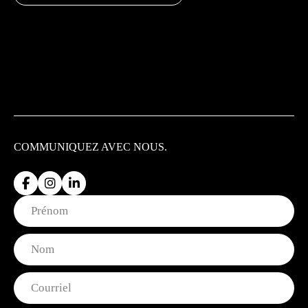
COMMUNIQUEZ
AVEC NOUS.
Nom
Prénom
Nom
Courriel