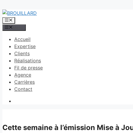
Aller
au
Menu
contenu
Menu
Accueil
Expertise
Clients
Réalisations
Fil de presse
Agence
Carrières
Contact
Cette semaine à l’émission Mise à Jo