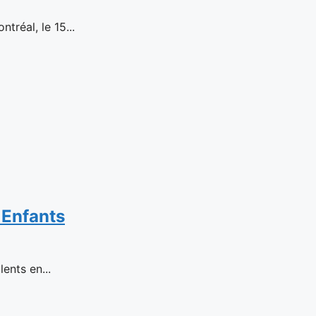
réal, le 15...
 Enfants
ents en...