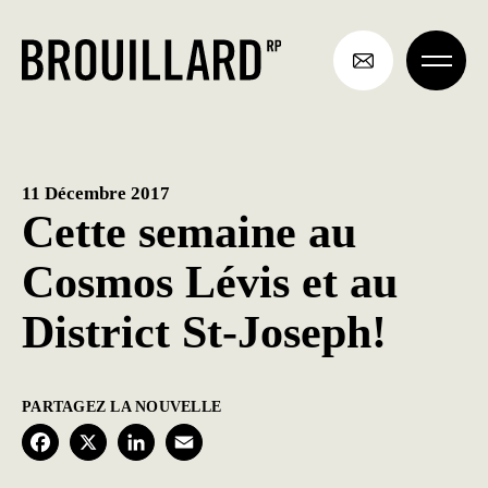
Aller
au
contenu
11 Décembre 2017
Cette semaine au
Cosmos Lévis et au
District St-Joseph!
PARTAGEZ LA NOUVELLE
F
X
L
E
a
i
m