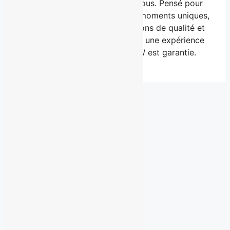
plaisir est toujours au rendez-vous. Pensé pour
provoquer des sourires et des moments uniques,
le centre mise sur des installations de qualité et
une équipe dévouée, pour offrir une expérience
client inoubliable où l’effet WOW est garantie.
Derniers communiqués