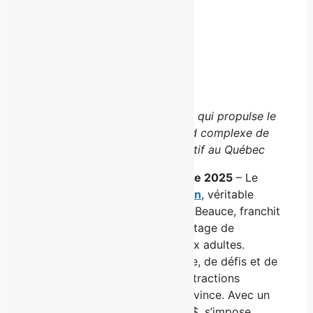
Facebook
X
LinkedIn
Email
Un investissement de 6,5 M $ qui propulse le
centre au rang de plus grand complexe de
divertissement multi récréatif au Québec
Saint-Georges, le 15 septembre 2025
– Le
Centre d’amusement
DIXtrAction
, véritable
référence du divertissement en Beauce, franchit
une étape majeure : un nouvel étage de
12 000 pi² entièrement dédié aux adultes.
Résultat : 34 000 pi² d’adrénaline, de défis et de
fous rires, avec six nouvelles attractions
immersives inédites dans la province. Avec un
investissement global de 6,5 M $, s’impose