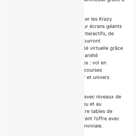
quatre allées.
Les visiteurs pourront aussi tester les Krazy
Darts, un lancer de fléchettes sur écrans géants
de 11 pieds proposant 22 jeux interactifs, de
Tic‑Tac‑Toe à Angry Birds. Ils pourront
également plonger dans la réalité virtuelle grâce
à neuf arcades VR offrant une variété
d’expériences immersives variées : vol en
avion/hélico, safari dinosaures, courses
automobiles et moto, jeux de tir et univers
fantastiques.
Le plancher interactif lumineux avec niveaux de
difficulté progressifs invite au jeu et au
mouvement, tandis que les quatre tables de
billard professionnelles complètent l’offre avec
une touche plus classique et conviviale.