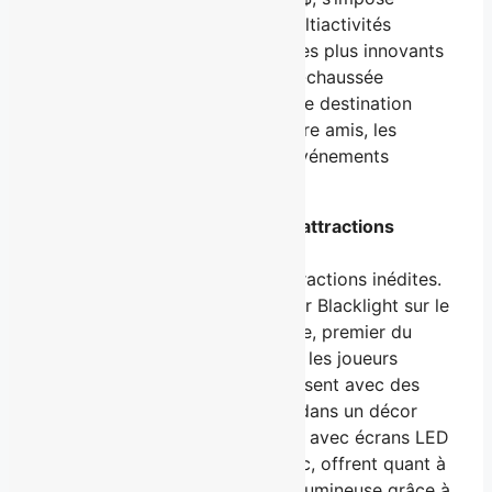
comme le plus grand centre multiactivités
immersives au Québec et l’un des plus innovants
au pays. En plus de son rez-de-chaussée
familial, le complexe devient une destination
recherchée pour les soirées entre amis, les
rendez-vous en couple et les événements
corporatifs.
L’adrénaline au deuxième : six attractions
exclusives à découvrir
Ce nouvel espace réunit six attractions inédites.
Parmi elles, le Mini-Golf intérieur Blacklight sur le
thème de la mythologie grecque, premier du
genre en Amérique du Nord, où les joueurs
incarnent des héros et interagissent avec des
dieux et créatures légendaires dans un décor
interactif 3D. Les petites quilles avec écrans LED
géants, une première au Québec, offrent quant à
elles une expérience festive et lumineuse grâce à