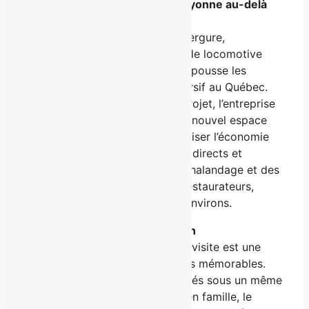
Une fierté beauceronne qui rayonne au-delà
de la région
Avec cet agrandissement d’envergure,
DIXtrAction
confirme son rôle de locomotive
touristique pour la Beauce et repousse les
limites du divertissement immersif au Québec.
En injectant 6,5 M $ dans son projet, l’entreprise
ne se contente pas de créer un nouvel espace
de jeux : elle contribue à dynamiser l’économie
locale par la création d’emplois directs et
indirects, l’augmentation de l’achalandage et des
retombées tangibles pour les restaurateurs,
hôteliers et commerçants des environs.
À propos du centre DIXtrAction
Au Centre
DIXtrAction
, chaque visite est une
occasion de créer des souvenirs mémorables.
Avec plus d’une dizaine d’activités sous un même
toit, que ce soit entre amis ou en famille, le