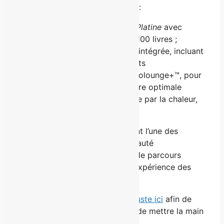
membres
Platine
et
Extra
, dont :
Une
Zone d’entraînement Platine
avec
poids libres allant jusqu’à 100 livres ;
Une
Zone Détente Platine
intégrée, incluant
5 chaises de massage, 3 lits
d’hydromassage et un Cryolounge+™, pour
une récupération musculaire optimale
grâce à une thérapie ciblée par la chaleur,
le froid et la pression.
Cette succursale sera également l’une des
premières à intégrer une nouveauté
technologique visant à faciliter le parcours
d’inscription, simplifiant ainsi l’expérience des
membres dès leur arrivée.
La prévente est déjà en cours
juste ici
afin de
permettre aux futurs membres de mettre la main
sur un abonnement.