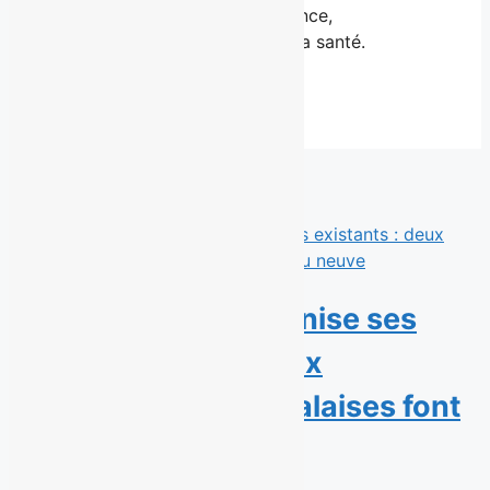
pensés pour favoriser la confiance,
l’épanouissement personnel et la santé.
Derniers communiqués
Éconofitness modernise ses
gyms existants : deux
succursales montréalaises font
peau neuve