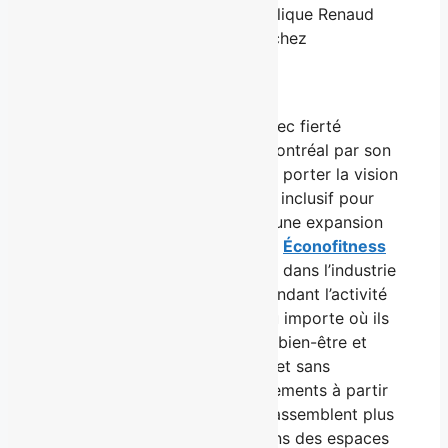
Chambly et des environs
», explique Renaud
Beaudry, chef de l’exploitation chez
Éconofitness
.
À propos d’Éconofitness
Renaud Beaudry, qui a repris avec fierté
l’entreprise fondée en 2013 à Montréal par son
père Alain Beaudry, continue de porter la vision
d’un entraînement accessible et inclusif pour
tous. Avec près de 75 gyms et une expansion
constante à travers la province,
Éconofitness
s’impose comme un chef de file dans l’industrie
de l’entraînement en salle. En rendant l’activité
physique accessible à tous, peu importe où ils
se trouvent, la chaîne inspire le bien-être et
l’équilibre. Ses gyms modernes et sans
intimidation, offrant des abonnements à partir
de 4,99 $ par deux semaines, rassemblent plus
de 280 000 membres actifs dans des espaces