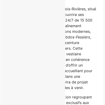
dès le 15 mai
Le nouveau
Éconofitness
de Trois-Rivières, situé
sur le boulevard des Récollets, ouvrira ses
portes le 15 mai 2025. Ce gym 24/7 de 15 500
pi² offrira une expérience d’entraînement
stimulante grâce à ses installations modernes,
incluant notamment une
Zone Abdos-Fessiers
,
l’espace idéal pour renforcer la ceinture
abdominale et les muscles fessiers. Cette
succursale offrira également un vestiaire
universel, inclusif et accessible, en cohérence
avec la mission d’
Éconofitness
d’offrir un
environnement sans jugement, accueillant pour
tous et toutes. Le tout s’inscrit dans une
configuration repensée, qui servira de projet
pilote pour les futures succursales à venir.
Parmi les nouveautés : Une section regroupant
en un seul espace les bénéfices exclusifs aux