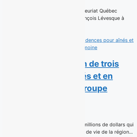
23 juin 2026
Montréal, le 23 juin 2026 — Repreneuriat Québec
annonce la nomination de Jean-François Lévesque à
titre de président de son...
Read More
SIML fait l’acquisition de trois
résidences pour aînés et en
confie la gestion à Groupe
Patrimoine
16 juin 2026
Une transaction immobilière de 51 millions de dollars qui
assure la continuité de trois milieux de vie de la région...