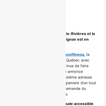
Facebook
X
LinkedIn
Email
Une 3e succursale ouvre à Trois-Rivières et la
toute première à Chambly-Carignan est en
développement!
Montréal, le 15 avril 2025
–
Éconofitness
, la
plus grande chaîne de gyms au Québec avec
près de 75 établissements, continue de faire
bouger la province ! L’entreprise annonce
aujourd’hui l’ouverture d’une troisième adresse
trifluvienne ainsi que le développement d’un tout
premier gym à Chambly, où la demande du
public est particulièrement forte.
Trois-Rivières : une 3e succursale accessible