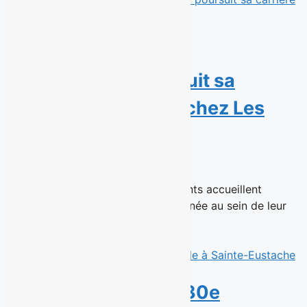
La cinéaste Mélanie
Charbonneau poursuit sa
carrière publicitaire chez Les
Enfants
14 juillet 2026
Montréal, 16 juillet 2026 - Les Enfants accueillent
aujourd’hui une réalisatrice chevronnée au sein de leur
équipe de talents en...
Read More
Sushi Taxi ouvre sa 30e