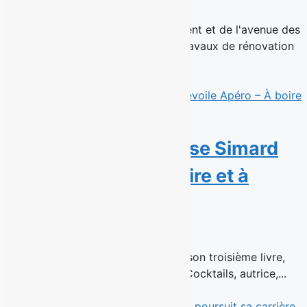
15 juillet 2026
Les succursales de Ville Saint-Laurent et de l'avenue des
Pins rouvrent après d'importants travaux de rénovation
Montréal, le 15...
Read More
Avis de parution : Rose Simard
dévoile Apéro – À boire et à
manger
15 juillet 2026
En librairie le 26 août 2026 Dans son troisième livre,
Rose Simard, fondatrice de 1 ou 2 Cocktails, autrice,...
Read More