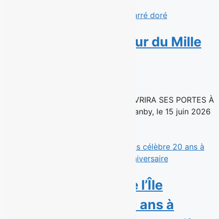
Read More
Avril s’installe au cœur du Mille
carré doré
15 juin 2026
UNE NOUVELLE SUCCURSALE OUVRIRA SES PORTES À
MONTRÉAL À L’AUTOMNE 2026 Granby, le 15 juin 2026
– La chaîne de...
Read More
La Microbrasserie de l’Île
d’Orléans célèbre 20 ans à