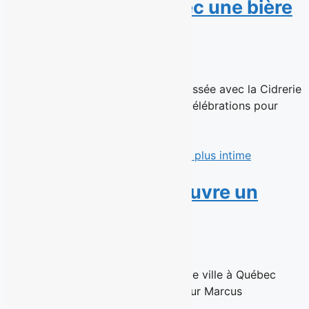
brasser l’histoire avec une bière
anniversaire
15 juin 2026
Une Triple Belge Pomme-Érable brassée avec la Cidrerie
Verger Bilodeau et une journée de célébrations pour
souligner son histoire brassicole...
Read More
Marcus Villeneuve ouvre un
salon plus intime
11 juin 2026
Un retour à l'essentiel, situé en haute ville à Québec
Québec, le 10 Juin 2026 – Le coiffeur Marcus
Villeneuve,...