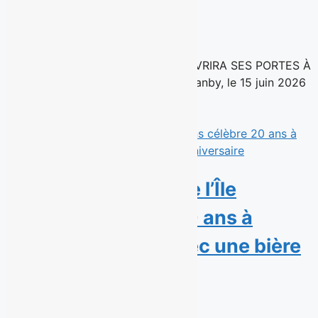
carré doré
15 juin 2026
UNE NOUVELLE SUCCURSALE OUVRIRA SES PORTES À
MONTRÉAL À L’AUTOMNE 2026 Granby, le 15 juin 2026
– La chaîne de...
Read More
La Microbrasserie de l’Île
d’Orléans célèbre 20 ans à
brasser l’histoire avec une bière
anniversaire
15 juin 2026