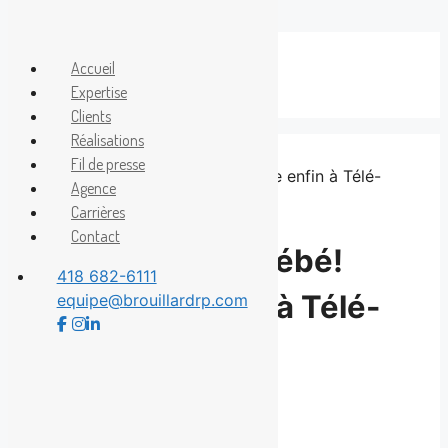
Aller
au
Accueil
Menu
contenu
Expertise
Clients
Réalisations
Fil de presse
Agence
Carrières
Contact
Guiby le superbébé!
418 682-6111
débarque enfin à Télé-
equipe@brouillardrp.com
Québec
8 octobre 2025
Partagez la nouvelle