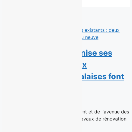
Derniers communiqués
Éconofitness modernise ses
gyms existants : deux
succursales montréalaises font
peau neuve
15 juillet 2026
Les succursales de Ville Saint-Laurent et de l'avenue des
Pins rouvrent après d'importants travaux de rénovation
Montréal, le 15...