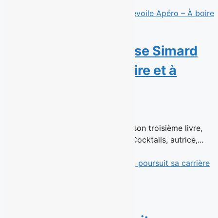
Read More
Avis de parution : Rose Simard
dévoile Apéro – À boire et à
manger
15 juillet 2026
En librairie le 26 août 2026 Dans son troisième livre,
Rose Simard, fondatrice de 1 ou 2 Cocktails, autrice,...
Read More
La cinéaste Mélanie