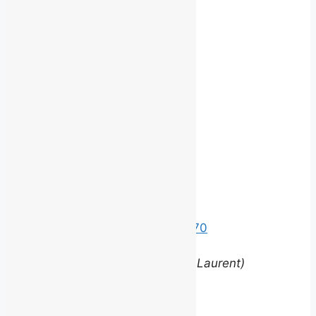
Besoin d'un autre service?
Communiquez
avec nous.
©
2026 BROUILLARD
Bureaux
Édifice le Claridge
220 Grande Allée Est, Suite 170
Québec (Québec) G1R 2J1
(entrée via la rue Louis-Saint-Laurent)