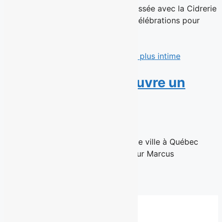
Une Triple Belge Pomme-Érable brassée avec la Cidrerie
Verger Bilodeau et une journée de célébrations pour
souligner son histoire brassicole...
Read More
Marcus Villeneuve ouvre un
salon plus intime
11 juin 2026
Un retour à l'essentiel, situé en haute ville à Québec
Québec, le 10 Juin 2026 – Le coiffeur Marcus
Villeneuve,...
Read More
Fil de presse complet