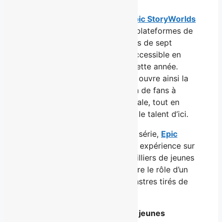
La série animée produite par
Epic StoryWorlds
est diffusée en français sur les plateformes de
Télé-Québec en quinze épisodes de sept
minutes. Elle sera par ailleurs accessible en
anglais sur YouTube plus tard cette année.
L’adaptation télévisée de Guiby ouvre ainsi la
porte à une nouvelle génération de fans à
l’échelle nationale et internationale, tout en
permettant de mettre en valeur le talent d’ici.
En parallèle du lancement de la série,
Epic
StoryWorlds
a mis en ligne une expérience sur
la
plateforme Roblox
, où des milliers de jeunes
du monde entier peuvent prendre le rôle d’un
superbébé et affronter des monstres tirés de
l’univers de Guiby.
Une série audacieuse pour les jeunes