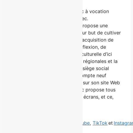
À propos de Télé-Québec
Télé-Québec est le média public à vocation
éducative et culturelle du Québec.
Multiplateforme, Télé-Québec propose une
programmation unique qui a pour but de cultiver
le goût du savoir, de favoriser l’acquisition de
connaissances, de susciter la réflexion, de
promouvoir la vie artistique et culturelle d’ici
ainsi que de refléter les réalités régionales et la
diversité du Québec. Outre son siège social
établi à Montréal, l’entreprise compte neuf
bureaux régionaux. Que ce soit sur son site Web
ou son application, Télé-Québec propose tous
ses contenus vidéo sur tous les écrans, et ce,
gratuitement.
On peut suivre Télé-Québec
telequebec.tv
,
Facebook
,
YouTube
,
TikTok
et
Instagr