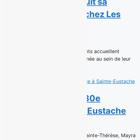
Charbonneau poursuit sa
carrière publicitaire chez Les
Enfants
14 juillet 2026
Montréal, 16 juillet 2026 - Les Enfants accueillent
aujourd’hui une réalisatrice chevronnée au sein de leur
équipe de talents en...
Read More
Sushi Taxi ouvre sa 30e
succursale à Sainte-Eustache
6 juillet 2026
Déjà à la tête de la succursale de Sainte-Thérèse, Mayra