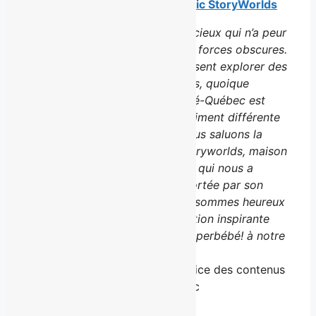
– Steve Couture, président d’
Epic StoryWorlds
«
Guiby est un superbébé audacieux qui n’a peur
de rien. Ni des monstres, ni des forces obscures.
Or, peu de contenus jeunesse osent explorer des
histoires légèrement effrayantes, quoique
fascinantes pour les jeunes. Télé-Québec est
fière de présenter une offre vraiment différente
aux jeunes avec cette série. Nous saluons la
créativité et la vision d’Epic Storyworlds, maison
de production basée à Québec, qui nous a
proposé une série palpitante portée par son
grand succès en librairie. Nous sommes heureux
de compter sur cette collaboration inspirante
pour faire découvrir Guiby le superbébé! à notre
public.
»
– Marysol Charbonneau, directrice des contenus
jeunesse et famille, Télé-Québec
Guiby le superbébé!