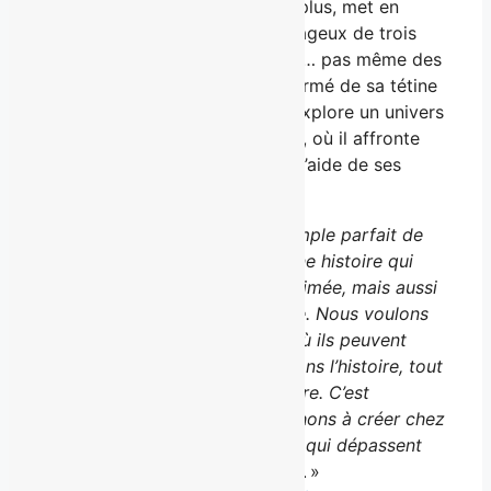
La série, destinée aux 7 ans et plus, met en
vedette Guiby, un bambin courageux de trois
ans et demi qui n’a peur de rien… pas même des
monstres tapis dans l’ombre ! Armé de sa tétine
et de son kangourou rouge, il explore un univers
souterrain sombre et inquiétant, où il affronte
des créatures terrifiantes avec l’aide de ses
fidèles amis.
«
Guiby le superbébé! est l’exemple parfait de
notre approche 360 degrés : une histoire qui
prend vie en format de série animée, mais aussi
dans une expérience interactive. Nous voulons
offrir aux enfants des univers où ils peuvent
vivre, explorer et s’immerger dans l’histoire, tout
en s’amusant de façon sécuritaire. C’est
exactement ce que nous cherchons à créer chez
Epic Storyworlds : des mondes qui dépassent
l’écran et inspirent l’imagination
. »