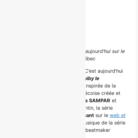
Facebook
X
LinkedIn
Email
La
nouvelle série animée arrive aujourd’hui sur le
web et l’application de Télé-Québec
Montréal, le 8 octobre 2025
– C’est aujourd’hui
qu’
Epic StoryWorlds
dévoile
Guiby le
superbébé!
sur
Télé-Québec
. Inspirée de la
populaire bande dessinée québécoise créée et
illustrée par
Samuel Parent alias SAMPAR
et
publiée aux Éditions Michel Quintin, la série
animée est offerte
dès maintenant
sur le
web et
l’application Télé-Québec
. La musique de la série
est signée par le producteur et beatmaker
Vlooper
(Alaclair Ensemble).