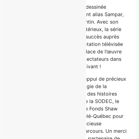
Guiby est le héros d’une bande dessinée
québécoise signée Samuel Parent alias Sampar,
publiée aux Éditions Michel Quintin. Avec son
style unique et son univers mystérieux, la série
BD est rapidement devenue un succès auprès
des jeunes de 7 à 12 ans. L’adaptation télévisée
conserve tout le charme et l’audace de l’œuvre
originale, en transportant les spectateurs dans
un monde effrayant… mais captivant !
Ce projet a vu le jour grâce à l’appui de précieux
partenaires qui croient en la magie de la
création jeunesse et au pouvoir des histoires
d’ici.
Epic StoryWorlds
remercie la SODEC, le
Fonds des médias du Canada, le Fonds Shaw
Rocket, la Ville de Québec et Télé-Québec pour
leur soutien financier et leur précieuse
collaboration tout au long du parcours. Un merci
à Epic Story Media Distribution, partenaire de