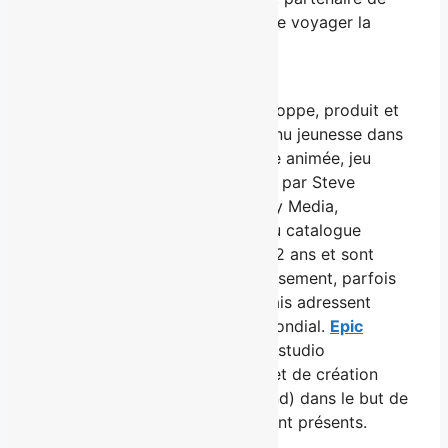
distribution, qui contribue à faire voyager la
série au-delà de nos frontières.
À propos de Epic Storyworlds
Entreprise de Québec qui développe, produit et
exploite un catalogue de contenu jeunesse dans
une approche 360 degrés (série animée, jeu
vidéo et jouets, L&M) et fondée par Steve
Couture et Ken Faier (Epic Story Media,
entreprise sœur). Les projets du catalogue
s’adressent à un public de 3 à 12 ans et sont
parfois des produits de divertissement, parfois
des produits ludo-éducatifs, mais adressent
systématiquement le marché mondial.
Epic
StoryWorlds
a mis en place un studio
d’animation (Loomi animation) et de création
d’expérience Roblox (Freeground) dans le but de
rejoindre les enfants là où ils sont présents.