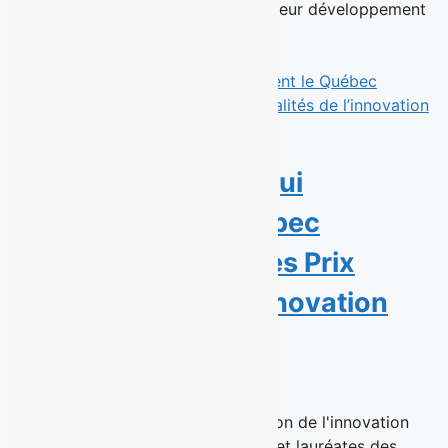
Ventura et Cesar Solis poursuivent leur développement
au sein du...
Read More
Sept personnalités qui
transforment le Québec
récompensées par les Prix
Personnalités de l’innovation
sociale 2026
23 juin 2026
Montréal, le 23 juin 2026 – La Maison de l'innovation
sociale (MIS) a dévoilé les lauréats et lauréates des