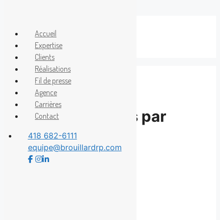
Aller
au
Accueil
Menu
contenu
Expertise
Clients
Réalisations
Fil de presse
Agence
Carrières
Idées de sorties par
Contact
BROUILLARD
418 682-6111
equipe@brouillardrp.com
4 juillet 2019
Partagez la nouvelle
Facebook