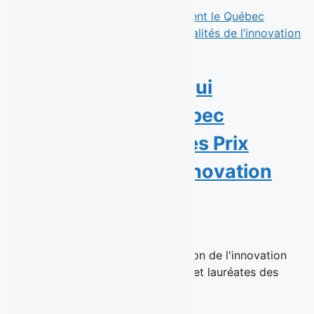
Sept personnalités qui
transforment le Québec
récompensées par les Prix
Personnalités de l’innovation
sociale 2026
23 juin 2026
Montréal, le 23 juin 2026 – La Maison de l'innovation
sociale (MIS) a dévoilé les lauréats et lauréates des
Prix...
Read More