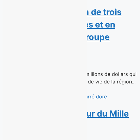
SIML fait l’acquisition de trois
résidences pour aînés et en
confie la gestion à Groupe
Patrimoine
16 juin 2026
Une transaction immobilière de 51 millions de dollars qui
assure la continuité de trois milieux de vie de la région...
Read More
Avril s’installe au cœur du Mille
carré doré