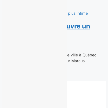
souligner son histoire brassicole...
Read More
Marcus Villeneuve ouvre un
salon plus intime
11 juin 2026
Un retour à l'essentiel, situé en haute ville à Québec
Québec, le 10 Juin 2026 – Le coiffeur Marcus
Villeneuve,...
Read More
Fil de presse complet
Besoin d'un autre service?
Communiquez
avec nous.