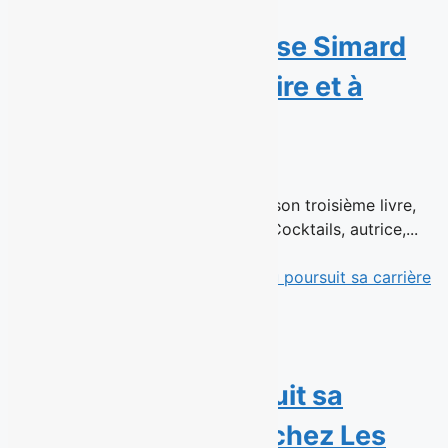
Avis de parution : Rose Simard
dévoile Apéro – À boire et à
manger
15 juillet 2026
En librairie le 26 août 2026 Dans son troisième livre,
Rose Simard, fondatrice de 1 ou 2 Cocktails, autrice,...
Read More
La cinéaste Mélanie
Charbonneau poursuit sa
carrière publicitaire chez Les