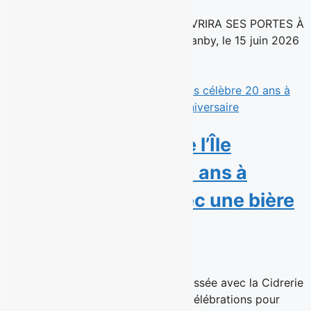
15 juin 2026
UNE NOUVELLE SUCCURSALE OUVRIRA SES PORTES À
MONTRÉAL À L’AUTOMNE 2026 Granby, le 15 juin 2026
– La chaîne de...
Read More
La Microbrasserie de l’Île
d’Orléans célèbre 20 ans à
brasser l’histoire avec une bière
anniversaire
15 juin 2026
Une Triple Belge Pomme-Érable brassée avec la Cidrerie
Verger Bilodeau et une journée de célébrations pour