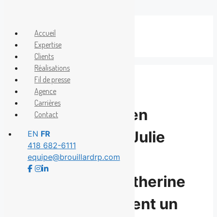
Aller
au
Accueil
Menu
contenu
Expertise
Clients
Réalisations
Fil de presse
Agence
Carrières
La chercheuse en
Contact
nutrition Anne-Julie
EN
FR
418 682-6111
Tessier et la
equipe@brouillardrp.com
comédienne Catherine
St-Laurent signent un