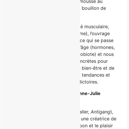
saumon et salade d’orge perlé, mousse au
chocolat et à l’huile de noisette, bouillon de
kimchi au maquereau, etc.
Divisé en quatre chapitres (santé musculaire,
cognitive, mentale et à long terme), l’ouvrage
nous aide à mieux comprendre ce qui se passe
dans le corps qui change avec l’âge (hormones,
masse musculaire, énergie, microbiote) et nous
offre des pistes de solutions concrètes pour
améliorer la trajectoire de notre bien-être et de
notre longévité en faisant fi des tendances et
des injonctions souvent contradictoires.
Catherine St-Laurent et Dre Anne-Julie
Tessier
Comédienne (
District 31, L’air d’aller, Antigang
),
Catherine St-Laurent
est aussi une créatrice de
contenu qui célèbre le beau, le bon et le plaisir