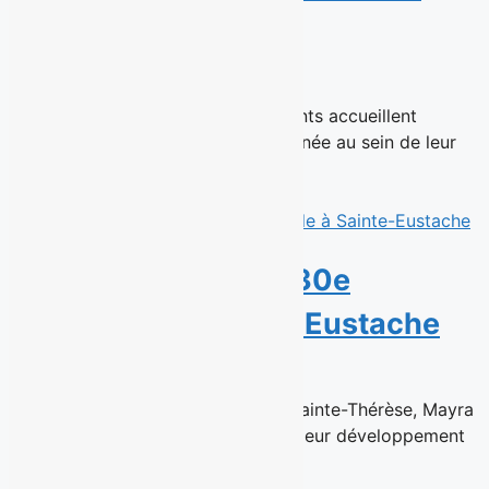
Enfants
14 juillet 2026
Montréal, 16 juillet 2026 - Les Enfants accueillent
aujourd’hui une réalisatrice chevronnée au sein de leur
équipe de talents en...
Read More
Sushi Taxi ouvre sa 30e
succursale à Sainte-Eustache
6 juillet 2026
Déjà à la tête de la succursale de Sainte-Thérèse, Mayra
Ventura et Cesar Solis poursuivent leur développement
au sein du...
Read More