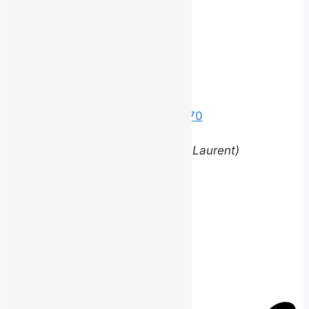
©
2026 BROUILLARD
Bureaux
Édifice le Claridge
220 Grande Allée Est, Suite 170
Québec (Québec) G1R 2J1
(entrée via la rue Louis-Saint-Laurent)
Contact
equipe@brouillardrp.com
418 682-6111
Carrières
Postes disponibles
jepostule@brouillardrp.com