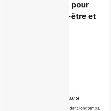
livre magnifique pour
réconcilier bien-être et
gourmandise
2 mars 2026
Partagez la nouvelle
Facebook
X
LinkedIn
Email
Mange ta vie
Science, saveurs et santé
Montréal, le 2 mars 2026
–
Pendant longtemps,