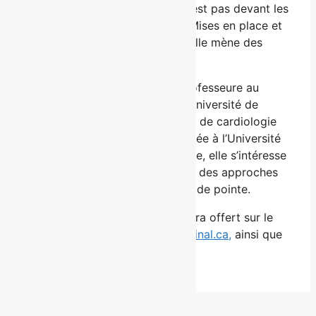
de se rassembler. Quand elle n’est pas devant les
caméras, elle signe l’infolettre Mises en place et
anime À la carte, une série où elle mène des
entrevues gourmandes.
Dre Anne-Julie Tessier
est professeure au
Département de nutrition de l’Université de
Montréal, chercheuse à l’Institut de cardiologie
de Montréal et scientifique invitée à l’Université
Harvard. Diététiste-nutritionniste, elle s’intéresse
à la longévité en s’appuyant sur des approches
innovantes et des technologies de pointe.
Dès le 24 mars 2026, le livre sera offert sur le
site de l’éditeur, à
editions-cardinal.ca,
ainsi que
dans toutes les librairies.
Derniers communiqués