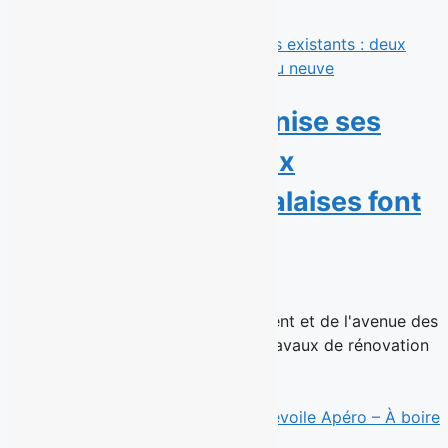
Éconofitness modernise ses
gyms existants : deux
succursales montréalaises font
peau neuve
15 juillet 2026
Les succursales de Ville Saint-Laurent et de l'avenue des
Pins rouvrent après d'importants travaux de rénovation
Montréal, le 15...
Read More