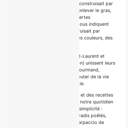
nous avons cru que la santé se construisait par
soustraction : enlever le sucre, enlever le gras,
enlever le plaisir. Or, les découvertes
scientifiques les plus récentes nous indiquent
l’inverse. Et si la santé se construisait par
addition ? Ajouter des fibres, des couleurs, des
saveurs et
… de la beauté !
Dans Mange ta vie, Catherine St-Laurent et
Anne-Julie Tessier (PhD, nutrition) unissent leurs
talents pour offrir un ouvrage gourmand,
éclairant et bienveillant pour ajouter de la vie
aux années et des années à la vie.
Au menu, des astuces brillantes et des recettes
inspirées qui visent à rehausser notre quotidien
sous le signe du plaisir et de la simplicité :
falafels, yogourt aux herbes et radis poêlés,
galette rustique aux abricots, carpaccio de