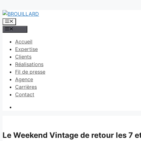
Aller
au
Menu
contenu
Menu
Accueil
Expertise
Clients
Réalisations
Fil de presse
Agence
Carrières
Contact
Le Weekend Vintage de retour les 7 e