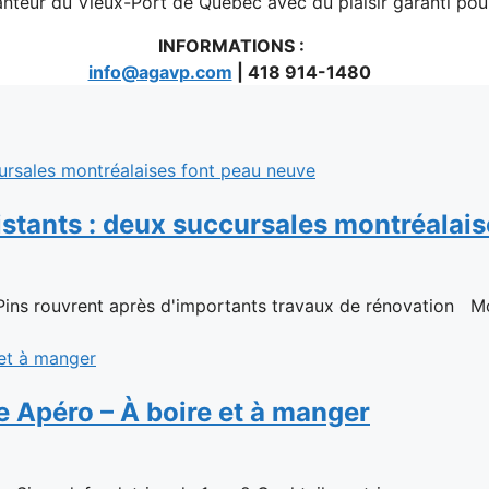
teur du Vieux-Port de Québec avec du plaisir garanti pour 
INFORMATIONS :
info@agavp.com
| 418 914-1480
stants : deux succursales montréalais
 Pins rouvrent après d'importants travaux de rénovation Mont
e Apéro – À boire et à manger