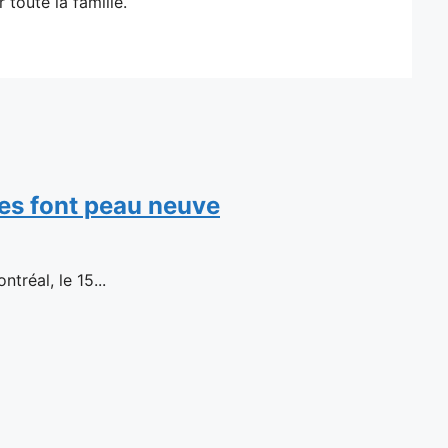
toute la famille.
es font peau neuve
réal, le 15...