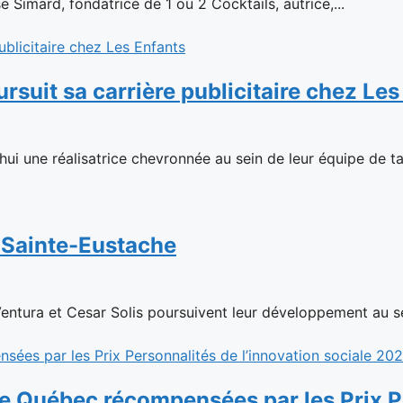
 Simard, fondatrice de 1 ou 2 Cocktails, autrice,...
suit sa carrière publicitaire chez Les
hui une réalisatrice chevronnée au sein de leur équipe de tal
à Sainte-Eustache
Ventura et Cesar Solis poursuivent leur développement au se
le Québec récompensées par les Prix Pe