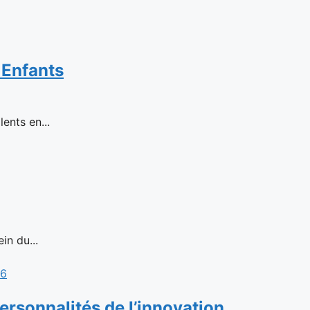
 Enfants
ents en...
in du...
rsonnalités de l’innovation