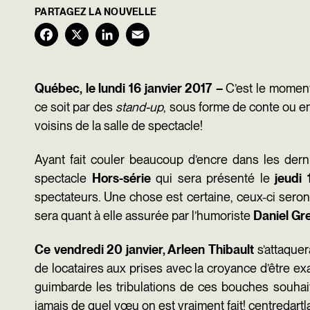
PARTAGEZ LA NOUVELLE
F
X
L
E
a
i
m
c
n
a
Québec, le lundi 16 janvier 2017 –
C’est le moment
ce soit par des
stand-up
, sous forme de conte ou e
e
k
i
voisins de la salle de spectacle!
b
e
l
o
d
Ayant fait couler beaucoup d’encre dans les der
spectacle
Hors-série
qui sera présenté le
jeudi 
o
I
spectateurs. Une chose est certaine, ceux-ci seron
k
n
sera quant à elle assurée par l’humoriste
Daniel Gr
Ce vendredi 20 janvier,
Arleen Thibault
s’attaque
de locataires aux prises avec la croyance d’être ex
guimbarde les tribulations de ces bouches souhai
jamais de quel vœu on est vraiment fait!
centredartl