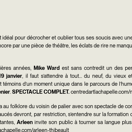
 idéal pour décrocher et oublier tous ses soucis avec u
ncore par une pièce de théâtre, les éclats de rire ne ma
nières années,
Mike Ward
est sans contredit un des pe
19 janvier
, il faut s’attendre à tout… du neuf, du vieux
t témoins d’un moment unique dans le parcours de l’humori
enier
.
SPECTACLE COMPLET.
centredartlachapelle.com/
ra au folklore du voisin de palier avec son spectacle de 
aucés devront, par restriction, s’entendre sur la formation
tantes,
Arleen
invite son public à tourner sa langue plus
achapelle.com/arleen-thibeault