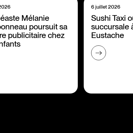
t 2026
6 juillet 2026
néaste Mélanie
Sushi Taxi 
onneau poursuit sa
succursale 
re publicitaire chez
Eustache
nfants