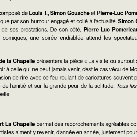
r composé de
Louis T.
,
Simon Gouache
et
Pierre-Luc Pom
rque par son humour engagé et collé à l’actualité.
Simon 
ité de ses prestations. De son côté,
Pierre-Luc Pomerle
s comiques, une soirée endiablée attend les spectate
de la Chapelle
présentera la pièce « La visite ou surtou
r à celle qui ne peut jamais venir, c’est le cas vécu de M
 occasion de rire avec ce feu roulant de caricatures souve
e de l’amitié et sur la grande peur de la solitude.
Tous les
elle
rt La Chapelle
permet des rapprochements agréables comm
 artistes aiment y revenir, d’année en année, justement pour