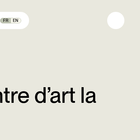
FR
EN
re d’art la