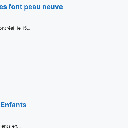
es font peau neuve
réal, le 15...
 Enfants
ents en...