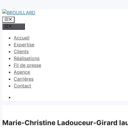
Aller
au
Menu
contenu
Menu
Accueil
Expertise
Clients
Réalisations
Fil de presse
Agence
Carrières
Contact
Marie-Christine Ladouceur-Girard lau