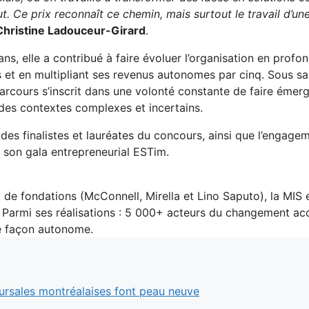
t. Ce prix reconnaît ce chemin, mais surtout le travail d’un
hristine Ladouceur-Girard
.
s ans, elle a contribué à faire évoluer l’organisation en pr
et en multipliant ses revenus autonomes par cinq. Sous sa 
 parcours s’inscrit dans une volonté constante de faire éme
des contextes complexes et incertains.
le des finalistes et lauréates du concours, ainsi que l’eng
s son gala entrepreneurial ESTim.
 de fondations (McConnell, Mirella et Lino Saputo), la MIS e
é. Parmi ses réalisations : 5 000+ acteurs du changement a
de façon autonome.