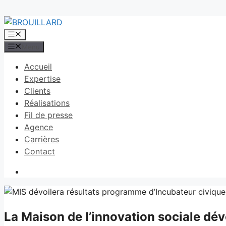
Aller
au
Menu
contenu
Menu
Accueil
Expertise
Clients
Réalisations
Fil de presse
Agence
Carrières
Contact
La Maison de l’innovation sociale dév