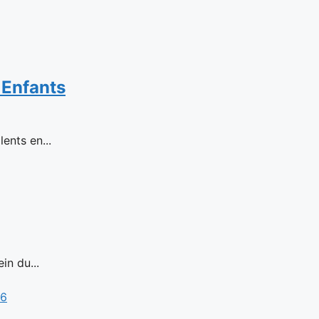
 Enfants
ents en...
in du...