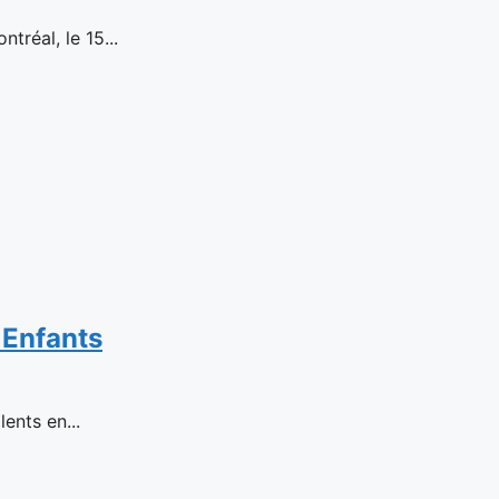
réal, le 15...
 Enfants
ents en...