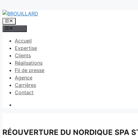
Aller
au
Menu
contenu
Menu
Accueil
Expertise
Clients
Réalisations
Fil de presse
Agence
Carrières
Contact
RÉOUVERTURE DU NORDIQUE SPA 