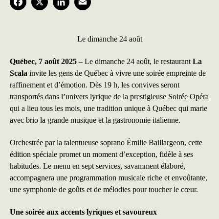
F
X
L
E
a
i
m
c
n
a
Le dimanche 24 août
e
k
i
Québec, 7 août 2025
– Le dimanche 24 août, le restaurant
La
b
e
l
Scala
invite les gens de Québec à vivre une soirée empreinte de
raffinement et d’émotion. Dès 19 h, les convives seront
o
d
transportés dans l’univers lyrique de la prestigieuse Soirée Opéra
o
I
qui a lieu tous les mois, une tradition unique à Québec qui marie
avec brio la grande musique et la gastronomie italienne.
k
n
Orchestrée par la talentueuse soprano Émilie Baillargeon, cette
édition spéciale promet un moment d’exception, fidèle à ses
habitudes. Le menu en sept services, savamment élaboré,
accompagnera une programmation musicale riche et envoûtante,
une symphonie de goûts et de mélodies pour toucher le cœur.
Une soirée aux accents lyriques et savoureux