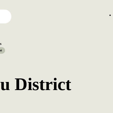
s
se
u District