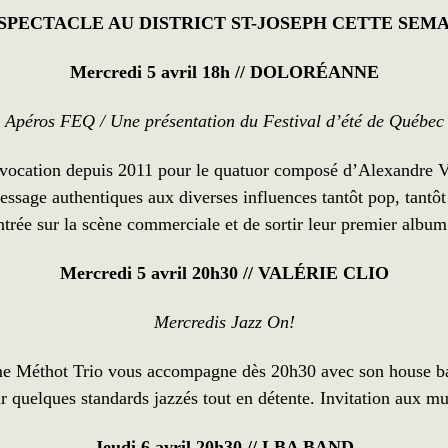
 SPECTACLE AU
DISTRICT ST-JOSEPH
CETTE SEMA
Mercredi 5 avril 18h //
DOLORÉANNE
Apéros FEQ / Une présentation du Festival d’été de Québec
vocation depuis 2011 pour le quatuor composé d’Alexandre V
age authentiques aux diverses influences tantôt pop, tantôt r
entrée sur la scène commerciale et de sortir leur premier al
Mercredi 5 avril 20h30 //
VALÉRIE CLIO
Mercredis Jazz On!
me Méthot Trio vous accompagne dès 20h30 avec son house band
 quelques standards jazzés tout en détente. Invitation aux mus
Jeudi 6 avril 20h30 //
LBA BAND