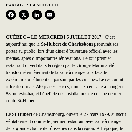
PARTAGEZ LA NOUVELLE
F
X
L
E
a
i
m
c
n
a
QUÉBEC – LE MERCREDI 5 JUILLET 2017 |
C’est
aujourd’hui que le
St-Hubert de Charlesbourg
rouvrait ses
e
k
i
portes au public, lors d’un dîner d’ouverture officiel avec les
b
e
l
médias, après d’importantes rénovations. Le tout premier
restaurant ouvert dans la région par le Groupe Martin a été
o
d
transformé entièrement de la salle à manger à la façade
o
I
extérieure du bâtiment en passant par les cuisines. Le restaurant
k
n
offre désormais 240 places assises, dont 135 en salle à manger et
88 au resto-bar, et bénéficie des installations de cuisine dernier
cri de St-Hubert.
Le
St-Hubert
de Charlesbourg, ouvert le 27 mars 1979, s’inscrit
véritablement comme le premier restaurant avec salle à manger
de la grande chaîne de rôtisseries dans la région. À l’époque, le